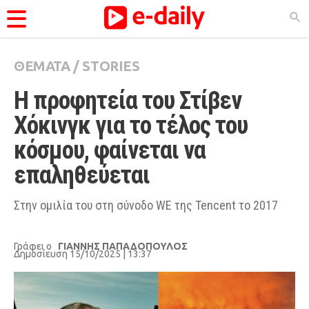
ΘΕΜΑΤΑ
/
STORIES
ΚΑΤΗΓΟΡΊΕΣ
Η προφητεία του Στίβεν 
Ειδήσεις
Χόκινγκ για το τέλος του 
Θέματα
κόσμου, φαίνεται να 
Videos
επαληθεύεται
Podcasts
Viral
Στην ομιλία του στη σύνοδο WE της Tencent το 2017
Life
Γράφει ο
ΓΙΑΝΝΗΣ ΠΑΠΑΔΟΠΟΥΛΟΣ
City Guide
Δημοσίευση 15/10/2025 | 13:37
Pop Culture
Agenda