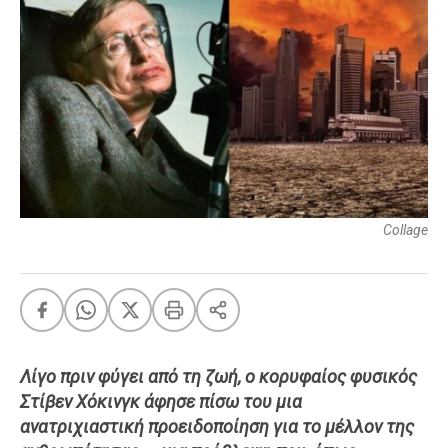
FEEDS
Πάσχα
Eurovision
Retro
Summer
OMG
LOL
Collage
A-List
LGBTQI+
Xmas
Λίγο πριν φύγει από τη ζωή, ο κορυφαίος φυσικός
LIFE
Στίβεν Χόκινγκ άφησε πίσω του μια
ανατριχιαστική προειδοποίηση για το μέλλον της
Food
Body+Mind