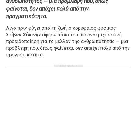
ανθρωπότητας — μια πρόβλεψη που, όπως
Ταξίδια
Style
φαίνεται, δεν απέχει πολύ από την
πραγματικότητα.
Σπίτι
Family
Σχέσεις
Λίγο πριν φύγει από τη ζωή, ο κορυφαίος φυσικός
Στίβεν Χόκινγκ
άφησε πίσω του μια ανατριχιαστική
προειδοποίηση για το μέλλον της ανθρωπότητας — μια
πρόβλεψη που, όπως φαίνεται, δεν απέχει πολύ από την
πραγματικότητα.
AGENDA
ΔΙΑΦΗΜΙΣΗ
Agenda
Επιλογές
Εισιτήρια