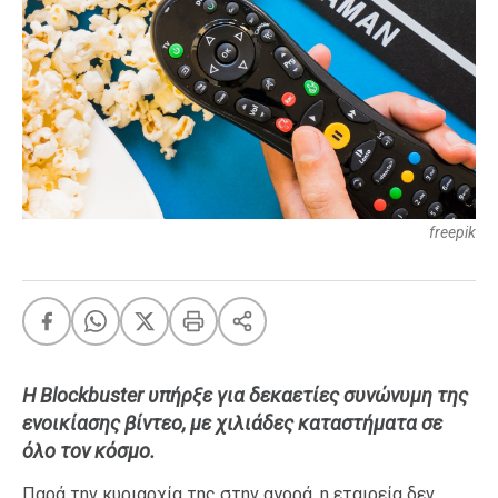
FEEDS
Πάσχα
Eurovision
Retro
Summer
freepik
OMG
LOL
A-List
LGBTQI+
Xmas
Η Blockbuster υπήρξε για δεκαετίες συνώνυμη της
ενοικίασης βίντεο, με χιλιάδες καταστήματα σε
LIFE
όλο τον κόσμο.
Food
Body+Mind
Παρά την κυριαρχία της στην αγορά, η εταιρεία δεν