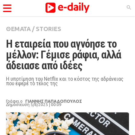
ΘΕΜΑΤΑ
/
STORIES
ΚΑΤΗΓΟΡΊΕΣ
Η εταιρεία που αγνόησε το 
Ειδήσεις
μέλλον: Γέμισε ράφια, αλλά 
Θέματα
άδειασε από ιδέες
Videos
Podcasts
Η υποτίμηση του Netflix και το κόστος της αδράνειας
που έφερε το τέλος της
Viral
Life
Γράφει ο
ΓΙΑΝΝΗΣ ΠΑΠΑΔΟΠΟΥΛΟΣ
Δημοσίευση 5/8/2025 | 00:09
City Guide
Pop Culture
Agenda