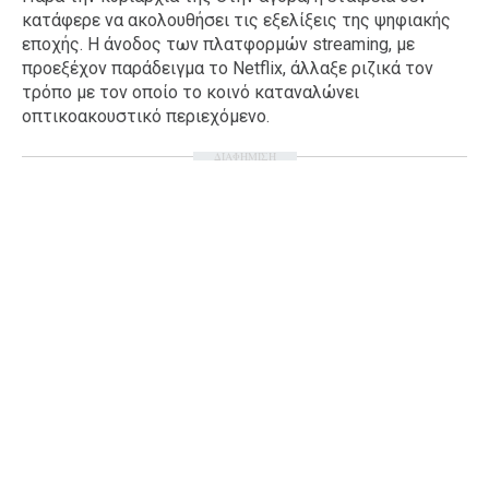
κατάφερε να ακολουθήσει τις εξελίξεις της ψηφιακής
Ταξίδια
Style
εποχής. Η άνοδος των πλατφορμών streaming, με
Σπίτι
Family
προεξέχον παράδειγμα το Netflix, άλλαξε ριζικά τον
τρόπο με τον οποίο το κοινό καταναλώνει
Σχέσεις
οπτικοακουστικό περιεχόμενο.
ΔΙΑΦΗΜΙΣΗ
AGENDA
Agenda
Επιλογές
Εισιτήρια