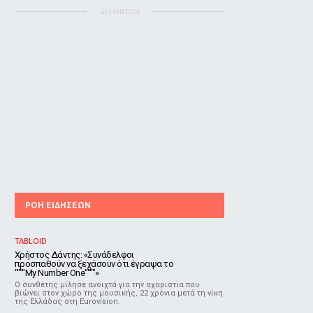
ΔΙΑΦΗΜΙΣΗ
ΡΟΗ ΕΙΔΗΣΕΩΝ
TABLOID
Χρήστος Δάντης: «Συνάδελφοι
προσπαθούν να ξεχάσουν ότι έγραψα το
""""My Number One""""»
Ο συνθέτης μίλησε ανοιχτά για την αχαριστία που
βιώνει στον χώρο της μουσικής, 22 χρόνια μετά τη νίκη
της Ελλάδας στη Eurovision.