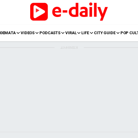
ΘΕΜΑΤΑ
VIDEOS
PODCASTS
VIRAL
LIFE
CITY GUIDE
POP CUL
ΔΙΑΦΗΜΙΣΗ
LIFE
Food
Body+Mind
α
Eurovision
Ταξίδια
Style
Summer
Σπίτι
Family
LOL
Σχέσεις
t
LGBTQI+