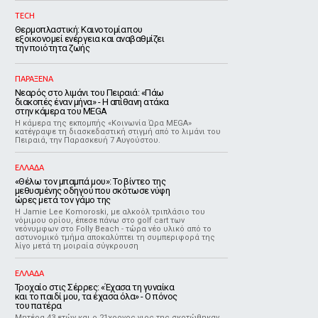
TECH
Θερμοπλαστική: Καινοτομία που
εξοικονομεί ενέργεια και αναβαθμίζει
την ποιότητα ζωής
ΠΑΡΑΞΕΝΑ
Νεαρός στο λιμάνι του Πειραιά: «Πάω
διακοπές έναν μήνα» - Η απίθανη ατάκα
στην κάμερα του MEGA
Η κάμερα της εκπομπής «Κοινωνία Ώρα MEGA»
κατέγραψε τη διασκεδαστική στιγμή από το λιμάνι του
Πειραιά, την Παρασκευή 7 Αυγούστου.
ΕΛΛΑΔΑ
«Θέλω τον μπαμπά μου»: Το βίντεο της
μεθυσμένης οδηγού που σκότωσε νύφη
ώρες μετά τον γάμο της
Η Jamie Lee Komoroski, με αλκοόλ τριπλάσιο του
νόμιμου ορίου, έπεσε πάνω στο golf cart των
νεόνυμφων στο Folly Beach - τώρα νέο υλικό από το
αστυνομικό τμήμα αποκαλύπτει τη συμπεριφορά της
λίγο μετά τη μοιραία σύγκρουση
ΕΛΛΑΔΑ
Τροχαίο στις Σέρρες: «Έχασα τη γυναίκα
και το παιδί μου, τα έχασα όλα» - Ο πόνος
του πατέρα
Μητέρα 43 ετών και ο 21χρονος γιος της σκοτώθηκαν