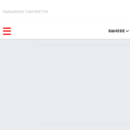
ΠΑΡΑΣΚΕΥΗ 7 ΑΥΓΟΥΣΤΟΥ
ΕΙΔΗΣΕΙΣ
ΚΑΤΗΓΟΡΊΕΣ
FEEDS
Ειδήσεις
Πάσχ
Θέματα
Retro
Videos
OMG
Podcasts
A-Lis
Viral
Xmas
Life