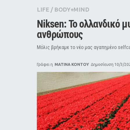
City Guide
LIFE
/
BODY+MIND
Pop Culture
Niksen: Το ολλανδικό μ
Agenda
ανθρώπους
Μόλις βρήκαμε το νέο μας αγαπημένο selfcar
Γράφει η
MATINA KONTOY
Δημοσίευση 10/3/202