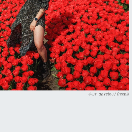
Φωτ. αρχείου / freepik