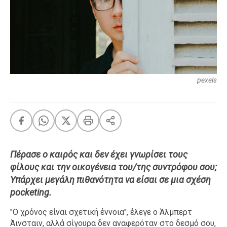
FEEDS
Πάσχα
Eurovision
pexels
Retro
Summer
OMG
LOL
A-List
LGBTQI+
Xmas
Πέρασε ο καιρός και δεν έχει γνωρίσει τους
φίλους και την οικογένεια του/της συντρόφου σου;
Υπάρχει μεγάλη πιθανότητα να είσαι σε μια σχέση
pocketing.
LIFE
"Ο χρόνος είναι σχετική έννοια", έλεγε ο Άλμπερτ
Άινσταιν, αλλά σίγουρα δεν αναφερόταν στο δεσμό σου,
Food
Body+Mind