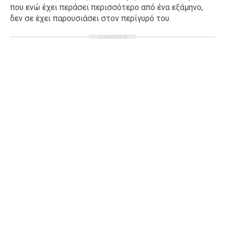
που ενώ έχει περάσει περισσότερο από ένα εξάμηνο,
Ταξίδια
Style
δεν σε έχει παρουσιάσει στον περίγυρό του.
Σπίτι
Family
ΔΙΑΦΗΜΙΣΗ
Σχέσεις
AGENDA
Agenda
Επιλογές
Εισιτήρια