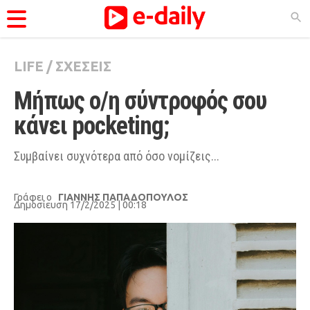
LIFE
/
ΣΧΕΣΕΙΣ
ΚΑΤΗΓΟΡΊΕΣ
Μήπως ο/η σύντροφός σου 
Ειδήσεις
κάνει pocketing;
Θέματα
Videos
Συμβαίνει συχνότερα από όσο νομίζεις...
Podcasts
Γράφει ο
ΓΙΑΝΝΗΣ ΠΑΠΑΔΟΠΟΥΛΟΣ
Viral
Δημοσίευση 17/2/2025 | 00:18
Life
City Guide
Pop Culture
Agenda