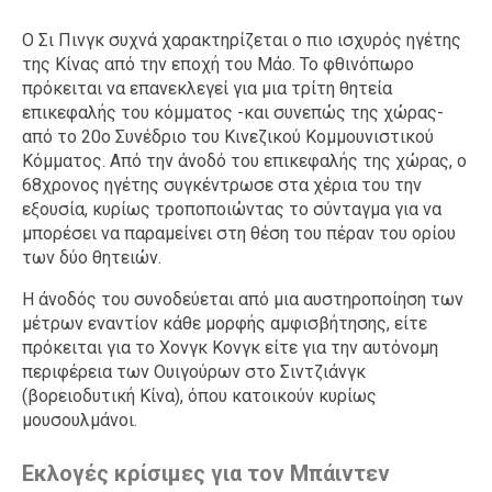
Ο Σι Πινγκ συχνά χαρακτηρίζεται ο πιο ισχυρός ηγέτης
της Κίνας από την εποχή του Μάο. Το φθινόπωρο
πρόκειται να επανεκλεγεί για μια τρίτη θητεία
επικεφαλής του κόμματος -και συνεπώς της χώρας-
από το 20ο Συνέδριο του Κινεζικού Κομμουνιστικού
Κόμματος. Από την άνοδό του επικεφαλής της χώρας, ο
68χρονος ηγέτης συγκέντρωσε στα χέρια του την
εξουσία, κυρίως τροποποιώντας το σύνταγμα για να
μπορέσει να παραμείνει στη θέση του πέραν του ορίου
των δύο θητειών.
Η άνοδός του συνοδεύεται από μια αυστηροποίηση των
μέτρων εναντίον κάθε μορφής αμφισβήτησης, είτε
πρόκειται για το Χονγκ Κονγκ είτε για την αυτόνομη
περιφέρεια των Ουιγούρων στο Σιντζιάνγκ
(βορειοδυτική Κίνα), όπου κατοικούν κυρίως
μουσουλμάνοι.
Εκλογές κρίσιμες για τον Μπάιντεν