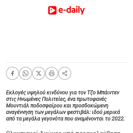
FEEDS
Πάσχα
Eurovision
Retro
Summer
OMG
LOL
A-List
LGBTQI+
Xmas
Εκλογές υψηλού κινδύνου για τον Τζο Μπάιντεν
στις Ηνωμένες Πολιτείες, ένα πρωτοφανές
Μουντιάλ ποδοσφαίρου και προσδοκώμενη
αναγέννηση των μεγάλων φεστιβάλ: ιδού μερικά
LIFE
από τα μεγάλα γεγονότα που αναμένονται το 2022.
Food
Body+Mind