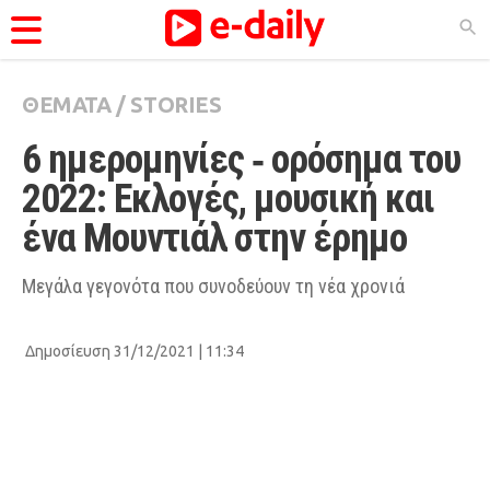
ΘΕΜΑΤΑ
/
STORIES
ΚΑΤΗΓΟΡΊΕΣ
6 ημερομηνίες ‑ ορόσημα του 
Ειδήσεις
2022: Εκλογές, μουσική και 
Θέματα
ένα Μουντιάλ στην έρημο
Videos
Podcasts
Μεγάλα γεγονότα που συνοδεύουν τη νέα χρονιά
Viral
Δημοσίευση 31/12/2021 | 11:34
Life
City Guide
Pop Culture
Agenda