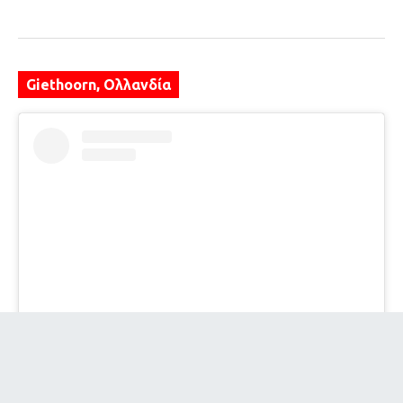
Giethoorn, Ολλανδία
Δείτε αυτή τη δημοσίευση στο Instagram.
Η δημοσίευση κοινοποιήθηκε από το χρήστη Giethoorn village (@giethoorn_village)