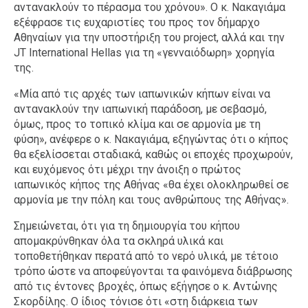
αντανακλούν το πέρασμα του χρόνου». Ο κ. Νακαγιάμα
εξέφρασε τις ευχαριστίες του προς τον δήμαρχο
Αθηναίων για την υποστήριξη του project, αλλά και την
JT International Hellas για τη «γενναιόδωρη» χορηγία
της.
«Μία από τις αρχές των ιαπωνικών κήπων είναι να
αντανακλούν την ιαπωνική παράδοση, με σεβασμό,
όμως, προς το τοπικό κλίμα και σε αρμονία με τη
φύση», ανέφερε ο κ. Νακαγιάμα, εξηγώντας ότι ο κήπος
θα εξελίσσεται σταδιακά, καθώς οι εποχές προχωρούν,
και ευχόμενος ότι μέχρι την άνοιξη ο πρώτος
ιαπωνικός κήπος της Αθήνας «θα έχει ολοκληρωθεί σε
αρμονία με την πόλη και τους ανθρώπους της Αθήνας».
Σημειώνεται, ότι για τη δημιουργία του κήπου
απομακρύνθηκαν όλα τα σκληρά υλικά και
τοποθετήθηκαν περατά από το νερό υλικά, με τέτοιο
τρόπο ώστε να αποφεύγονται τα φαινόμενα διάβρωσης
από τις έντονες βροχές, όπως εξήγησε ο κ. Αντώνης
Σκορδίλης. Ο ίδιος τόνισε ότι «στη διάρκεια των