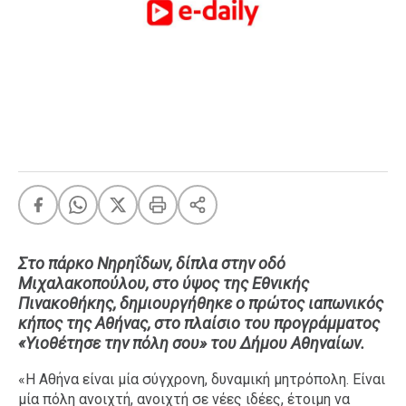
FEEDS
Πάσχα
Eurovision
Retro
Summer
OMG
LOL
A-List
LGBTQI+
Στο πάρκο Νηρηΐδων, δίπλα στην οδό
Xmas
Μιχαλακοπούλου, στο ύψος της Εθνικής
Πινακοθήκης, δημιουργήθηκε ο πρώτος ιαπωνικός
κήπος της Αθήνας, στο πλαίσιο του προγράμματος
«Υιοθέτησε την πόλη σου» του Δήμου Αθηναίων.
LIFE
«Η Αθήνα είναι μία σύγχρονη, δυναμική μητρόπολη. Είναι
μία πόλη ανοιχτή, ανοιχτή σε νέες ιδέες, έτοιμη να
Food
Body+Mind