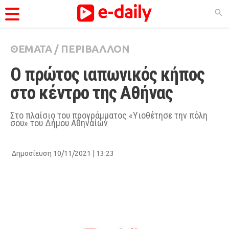
ΘΕΜΑΤΑ
/
ΠΕΡΙΒΑΛΛΟΝ
ΚΑΤΗΓΟΡΊΕΣ
Ο πρώτος ιαπωνικός κήπος 
Ειδήσεις
στο κέντρο της Αθήνας
Θέματα
Videos
Στο πλαίσιο του προγράμματος «Υιοθέτησε την πόλη
σου» του Δήμου Αθηναίων
Podcasts
Viral
Δημοσίευση 10/11/2021 | 13:23
Life
City Guide
Pop Culture
Agenda