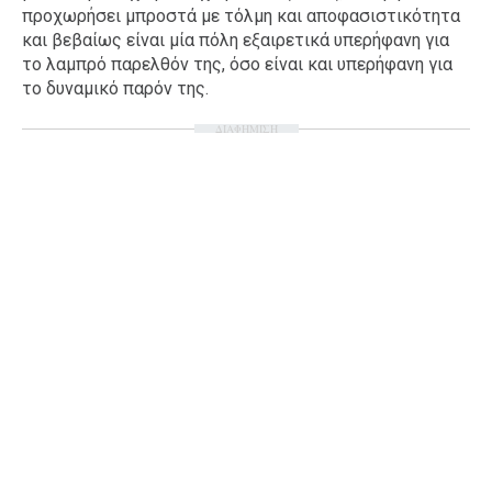
προχωρήσει μπροστά με τόλμη και αποφασιστικότητα
Ταξίδια
Style
και βεβαίως είναι μία πόλη εξαιρετικά υπερήφανη για
το λαμπρό παρελθόν της, όσο είναι και υπερήφανη για
Σπίτι
Family
το δυναμικό παρόν της.
Σχέσεις
ΔΙΑΦΗΜΙΣΗ
AGENDA
Agenda
Επιλογές
Εισιτήρια