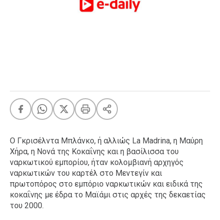
FEEDS
Πάσχα
Eurovision
Retro
Summer
OMG
LOL
A-List
LGBTQI+
Ο Γκρισέλντα Μπλάνκο, ή αλλιώς La Madrina, η Μαύρη
Xmas
Χήρα, η Νονά της Κοκαΐνης και η βασίλισσα του
ναρκωτικού εμπορίου, ήταν κολομβιανή αρχηγός
ναρκωτικών του καρτέλ στο Μεντεγίν και
πρωτοπόρος στο εμπόριο ναρκωτικών και ειδικά της
κοκαΐνης με έδρα το Μαϊάμι στις αρχές της δεκαετίας
LIFE
του 2000.
Food
Body+Mind