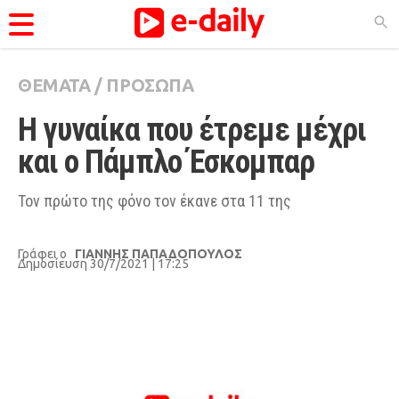
ΘΕΜΑΤΑ
/
ΠΡΟΣΩΠΑ
ΚΑΤΗΓΟΡΊΕΣ
Η γυναίκα που έτρεμε μέχρι 
Ειδήσεις
και ο Πάμπλο Έσκομπαρ
Θέματα
Videos
Τον πρώτο της φόνο τον έκανε στα 11 της
Podcasts
Γράφει ο
ΓΙΑΝΝΗΣ ΠΑΠΑΔΟΠΟΥΛΟΣ
Viral
Δημοσίευση 30/7/2021 | 17:25
Life
City Guide
Pop Culture
Agenda