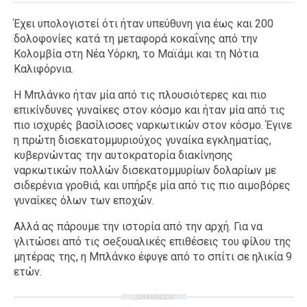
Έχει υπολογιστεί ότι ήταν υπεύθυνη για έως και 200
δολοφονίες κατά τη μεταφορά κοκαΐνης από την
Κολομβία στη Νέα Υόρκη, το Μαϊάμι και τη Νότια
Καλιφόρνια.
H Μπλάνκο ήταν μία από τις πλουσιότερες και πιο
επικίνδυνες γυναίκες στον κόσμο και ήταν μία από τις
πιο ισχυρές βασίλισσες ναρκωτικών στον κόσμο. Έγινε
η πρώτη δισεκατομμυριούχος γυναίκα εγκληματίας,
κυβερνώντας την αυτοκρατορία διακίνησης
ναρκωτικών πολλών δισεκατομμυρίων δολαρίων με
σιδερένια γροθιά, και υπήρξε μία από τις πιο αιμοβόρες
γυναίκες όλων των εποχών.
Αλλά ας πάρουμε την ιστορία από την αρχή. Για να
γλιτώσει από τις σeξουαλικές επιθέσεις του φίλου της
μητέρας της, η Μπλάνκο έφυγε από το σπίτι σε ηλικία 9
ετών.
ΔΙΑΦΗΜΙΣΗ