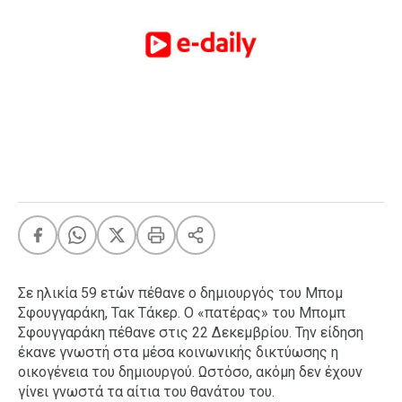
FEEDS
Πάσχα
Eurovision
Retro
Summer
OMG
LOL
A-List
LGBTQI+
Xmas
Σε ηλικία 59 ετών πέθανε ο δημιουργός του Μπομ
Σφουγγαράκη, Τακ Τάκερ. Ο «πατέρας» του Μπομπ
Σφουγγαράκη πέθανε στις 22 Δεκεμβρίου. Την είδηση
έκανε γνωστή στα μέσα κοινωνικής δικτύωσης η
LIFE
οικογένεια του δημιουργού. Ωστόσο, ακόμη δεν έχουν
γίνει γνωστά τα αίτια του θανάτου του.
Food
Body+Mind