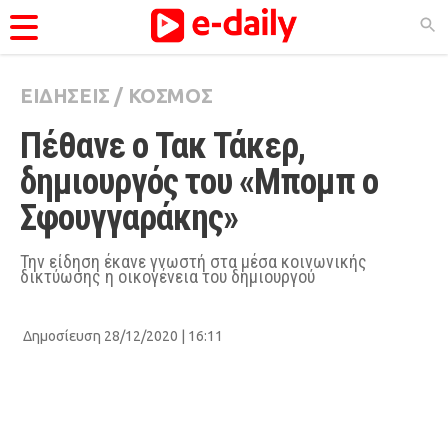
ΕΙΔΗΣΕΙΣ
/
ΚΟΣΜΟΣ
ΚΑΤΗΓΟΡΊΕΣ
Πέθανε ο Τακ Τάκερ, 
Ειδήσεις
δημιουργός του «Μπομπ ο 
Θέματα
Σφουγγαράκης»
Videos
Podcasts
Την είδηση έκανε γνωστή στα μέσα κοινωνικής
δικτύωσης η οικογένεια του δημιουργού
Viral
Life
Δημοσίευση 28/12/2020 | 16:11
City Guide
Pop Culture
Agenda