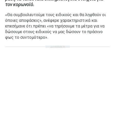
τον κορωνοϊό.
Ταξίδια
Style
«Θα συμβουλευτούμε τους ειδικούς και θα ληφθούν οι
Σπίτι
Family
όποιες αποφάσεις», ανέφερε χαρακτηριστικά και
Σχέσεις
επεσήμανε ότι πρέπει «να τηρήσουμε τα μέτρα για να
δώσουμε στους ειδικούς να μας δώσουν το πράσινο
φως το συντομότερο».
ΔΙΑΦΗΜΙΣΗ
AGENDA
Agenda
Επιλογές
Εισιτήρια