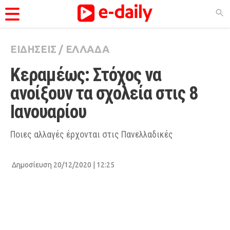
ΕΙΔΗΣΕΙΣ
/
ΕΛΛΑΔΑ
ΚΑΤΗΓΟΡΊΕΣ
Κεραμέως: Στόχος να 
Ειδήσεις
ανοίξουν τα σχολεία στις 8 
Θέματα
Ιανουαρίου
Videos
Podcasts
Ποιες αλλαγές έρχονται στις Πανελλαδικές
Viral
Δημοσίευση 20/12/2020 | 12:25
Life
City Guide
Pop Culture
Agenda