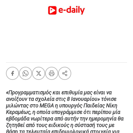
FEEDS
Πάσχα
Eurovision
Retro
Summer
OMG
LOL
A-List
LGBTQI+
Xmas
«Προγραμματισμός και επιθυμία μας είναι να
ανοίξουν τα σχολεία στις 8 Ιανουαρίου» τόνισε
μιλώντας στο MEGA η υπουργός Παιδείας Νίκη
Κεραμέως, η οποία υπογράμμισε ότι περίπου μία
LIFE
εβδομάδα νωρίτερα από αυτήν την ημερομηνία θα
ζητηθεί από τους ειδικούς η σύστασή τους με
Food
Body+Mind
βάση τα τελευταία επιδημιολογικά στοιχεία για