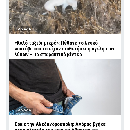
ΕΛΛΑΔΑ
«Καλό ταξίδι μικρέ»: Πέθανε το λευκό
κουτάβι που το είχαν υιοθετήσει η αγέλη των
λύκων – Το σπαρακτικό βίντεο
ΕΛΛΑΔΑ
Σοκ στην Αλεξανδρούπολη: Ανδρας βγήκε
στην πλατεία του χωριού Αβαντας και