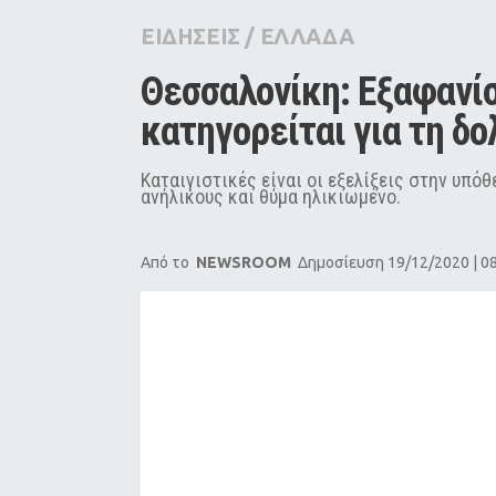
City Guide
ΕΙΔΗΣΕΙΣ
/
ΕΛΛΑΔΑ
Pop Culture
Θεσσαλονίκη: Εξαφανίσ
Agenda
κατηγορείται για τη δ
Καταιγιστικές είναι οι εξελίξεις στην υπ
ανήλικους και θύμα ηλικιωμένο.
Από το
NEWSROOM
Δημοσίευση 19/12/2020 | 0