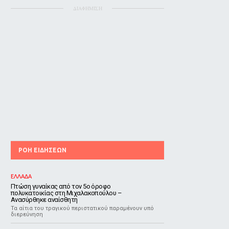
ΔΙΑΦΗΜΙΣΗ
ΡΟΗ ΕΙΔΗΣΕΩΝ
ΕΛΛΑΔΑ
Πτώση γυναίκας από τον 5ο όροφο
πολυκατοικίας στη Μιχαλακοπούλου –
Ανασύρθηκε αναίσθητη
Τα αίτια του τραγικού περιστατικού παραμένουν υπό
διερεύνηση