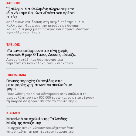
TABLOID
Έξαλλη Ιουλία Καλλιμάνη πλήρωσε με το
ίδιο νόμισμα θαμώνα: «Εσένα σου αρέσει
αυτό;»
Απρόσμενη αντίδραση στη σκηνή από την Ιουλία
Καλλιμάνη: θαμώνας της πετούσε με δύναμη
λουλούδια μαζί με τα πανέρια και η τραγουδίστρια
ανταπέδωσε αμέσως.
TABLOID
«Τα κάνετε κάφρους και κτήνη χωρίς
ενσυναίσθηση»: Ο Τάσος Δούσης...δικάζει
Αφορμή στάθηκαν δύο πραγματικά
περιστατικά των καλοκαιρινών διακοπών
ΟΙΚΟΝΟΜΙΑ
Γονικές παροχές: Οι παγίδες στις
μεταφορές χρημάτων που απειλούν με
φόρο
Ποια λάθη μπορεί να οδηγήσουν στην απώλεια του
αφορολόγητου των 800.000 ευρώ και να μετατρέψουν
τη δωρεά σε φόρο 10% από το πρώτο ευρώ
ΚΟΣΜΟΣ
Μακελειό σε σχολείο της Ταϊλάνδης:
Μαθητής άνοιξε πυρ
Οι αρχές ανακοινώνουν τουλάχιστον έναν
νεκρό καθηγητή και τέσσερις τραυματίες