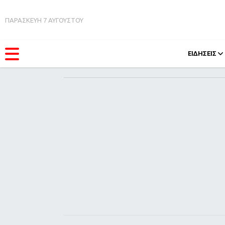
ΠΑΡΑΣΚΕΥΗ 7 ΑΥΓΟΥΣΤΟΥ
ΕΙΔΗΣΕΙΣ
ΚΑΤΗΓΟΡΊΕΣ
FEEDS
Ειδήσεις
Πάσχ
Θέματα
Retro
Videos
OMG
Podcasts
A-Lis
Viral
Xmas
Life