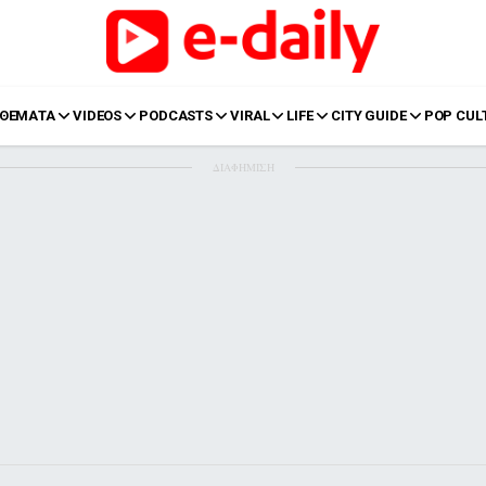
ΘΕΜΑΤΑ
VIDEOS
PODCASTS
VIRAL
LIFE
CITY GUIDE
POP CUL
ΔΙΑΦΗΜΙΣΗ
LIFE
Food
Body+Mind
α
Eurovision
Ταξίδια
Style
Summer
Σπίτι
Family
LOL
Σχέσεις
t
LGBTQI+