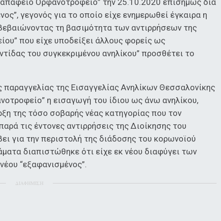
Παπάφειο Ορφανοτροφείο” την 25.10.2020 επισήμως δια
νος”, γεγονός για το οποίο είχε ενημερωθεί έγκαιρα η
βεβαιώνοντας τη βασιμότητα των αντιρρήσεων της
ου” που είχε υποδείξει άλλους φορείς ως
ντίδας του συγκεκριμένου ανηλίκου” προσθέτει το
έας παραγγελίας της Εισαγγελίας Ανηλίκων Θεσσαλονίκης
νοτροφείο” η εισαγωγή του ίδιου ως άνω ανηλίκου,
ρξη της τόσο σοβαρής νέας κατηγορίας που τον
παρά τις έντονες αντιρρήσεις της Διοίκησης του
ει για την περιστολή της διάδοσης του κορωνοϊού
άματα διαπιστώθηκε ότι είχε εκ νέου διαφύγει των
νέου “εξαφανισμένος”.
ΔΙΑΦΗΜΙΣΗ