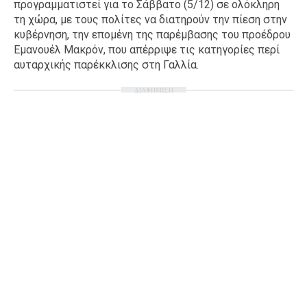
προγραμματιστεί για το Σάββατο (5/12) σε ολόκληρη
Ταξίδια
Style
τη χώρα, με τους πολίτες να διατηρούν την πίεση στην
κυβέρνηση, την επομένη της παρέμβασης του προέδρου
Σπίτι
Family
Εμανουέλ Μακρόν, που απέρριψε τις κατηγορίες περί
Σχέσεις
αυταρχικής παρέκκλισης στη Γαλλία.
ΔΙΑΦΗΜΙΣΗ
AGENDA
Agenda
Επιλογές
Εισιτήρια