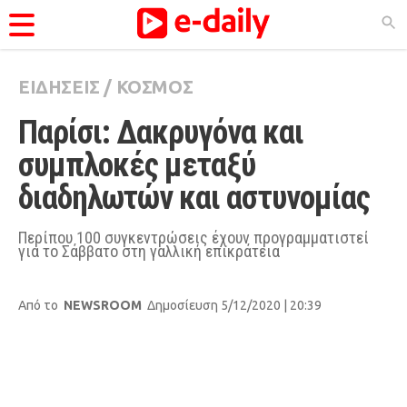
ΕΙΔΗΣΕΙΣ
/
ΚΟΣΜΟΣ
ΚΑΤΗΓΟΡΊΕΣ
Παρίσι: Δακρυγόνα και 
Ειδήσεις
συμπλοκές μεταξύ 
Θέματα
διαδηλωτών και αστυνομίας
Videos
Podcasts
Περίπου 100 συγκεντρώσεις έχουν προγραμματιστεί
για το Σάββατο στη γαλλική επικράτεια
Viral
Life
Από το
NEWSROOM
Δημοσίευση 5/12/2020 | 20:39
City Guide
Pop Culture
Agenda