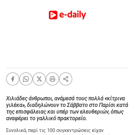
FEEDS
Πάσχα
Eurovision
Retro
Summer
OMG
LOL
A-List
LGBTQI+
Xmas
Χιλιάδες άνθρωποι, ανάμεσά τους πολλά «κίτρινα
γιλέκα», διαδηλώνουν το Σάββατο στο Παρίσι κατά
της επισφάλειας και υπέρ των ελευθεριών, όπως
αναφέρει το γαλλικό πρακτορείο.
LIFE
Συνολικά, περί τις 100 συγκεντρώσεις είχαν
Food
Body+Mind