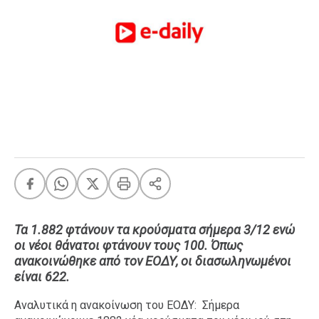
FEEDS
Πάσχα
Eurovision
Retro
Summer
OMG
LOL
A-List
LGBTQI+
Xmas
Τα 1.882 φτάνουν τα κρούσματα σήμερα 3/12 ενώ
οι νέοι θάνατοι φτάνουν τους 100. Όπως
ανακοινώθηκε από τον ΕΟΔΥ, οι διασωληνωμένοι
είναι 622.
LIFE
Αναλυτικά η ανακοίνωση του ΕΟΔΥ: Σήμερα
Food
Body+Mind