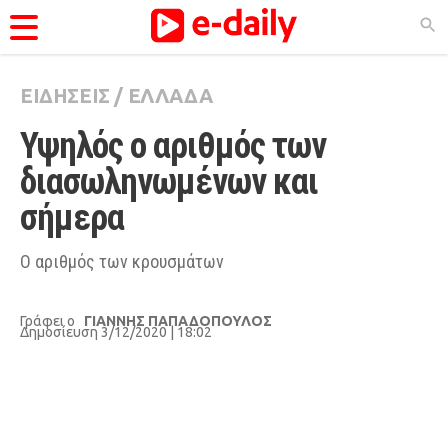
ΕΙΔΗΣΕΙΣ
/
ΕΛΛΑΔΑ
ΚΑΤΗΓΟΡΊΕΣ
Υψηλός ο αριθμός των 
Ειδήσεις
διασωληνωμένων και 
Θέματα
σήμερα
Videos
Podcasts
Ο αριθμός των κρουσμάτων
Viral
Γράφει ο
ΓΙΑΝΝΗΣ ΠΑΠΑΔΟΠΟΥΛΟΣ
Life
Δημοσίευση 3/12/2020 | 18:02
City Guide
Pop Culture
Agenda