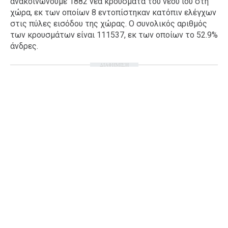
ανακοινώνουμε 1882 νέα κρούσματα του νέου ιού στη
χώρα, εκ των οποίων 8 εντοπίστηκαν κατόπιν ελέγχων
Ταξίδια
Style
στις πύλες εισόδου της χώρας. Ο συνολικός αριθμός
Σπίτι
Family
των κρουσμάτων είναι 111537, εκ των οποίων το 52.9%
άνδρες.
Σχέσεις
ΔΙΑΦΗΜΙΣΗ
AGENDA
Agenda
Επιλογές
Εισιτήρια