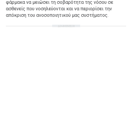
φάρμακα να μειώσει τη σοβαρότητα της νόσου σε
Ταξίδια
Style
ασθενείς που νοσηλεύονται και να περιορίσει την
απόκριση του ανοσοποιητικού μας συστήματος.
Σπίτι
Family
ΔΙΑΦΗΜΙΣΗ
Σχέσεις
AGENDA
Agenda
Επιλογές
Εισιτήρια