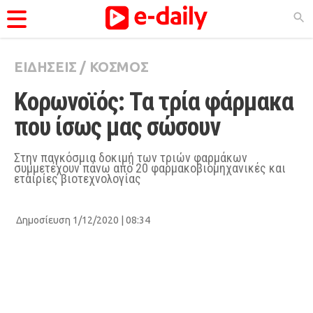
ΕΙΔΗΣΕΙΣ
/
ΚΟΣΜΟΣ
ΚΑΤΗΓΟΡΊΕΣ
Κορωνοϊός: Tα τρία φάρμακα 
Ειδήσεις
που ίσως μας σώσουν
Θέματα
Videos
Στην παγκόσμια δοκιμή των τριών φαρμάκων
συμμετέχουν πάνω από 20 φαρμακοβιομηχανικές και
Podcasts
εταιρίες βιοτεχνολογίας
Viral
Δημοσίευση 1/12/2020 | 08:34
Life
City Guide
Pop Culture
Agenda