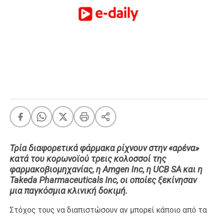
FEEDS
Πάσχα
Eurovision
Retro
Summer
OMG
LOL
A-List
LGBTQI+
Xmas
Τρία διαφορετικά φάρμακα ρίχνουν στην «αρένα»
κατά του κορωνοϊού τρεις κολοσσοί της
φαρμακοβιομηχανίας, η Amgen Inc, η UCB SA και η
Takeda Pharmaceuticals Inc, οι οποίες ξεκίνησαν
μια παγκόσμια κλινική δοκιμή.
LIFE
Στόχος τους να διαπιστώσουν αν μπορεί κάποιο από τα
Food
Body+Mind