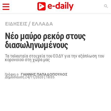
ΕΙΔΗΣΕΙΣ
/
ΕΛΛΑΔΑ
ΚΑΤΗΓΟΡΊΕΣ
Νέο μαύρο ρεκόρ στους 
Ειδήσεις
διασωληνωμένους
Θέματα
Videos
Τα τελευταία στοιχεία του ΕΟΔΥ για την εξάπλωση του
κορονοϊού στη χώρα μας
Podcasts
Viral
Γράφει ο
ΓΙΑΝΝΗΣ ΠΑΠΑΔΟΠΟΥΛΟΣ
Δημοσίευση 24/11/2020 | 18:05
Life
City Guide
Pop Culture
Agenda