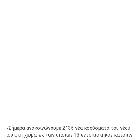
Ταξίδια
Style
Σπίτι
Family
Σχέσεις
AGENDA
Agenda
Επιλογές
Εισιτήρια
«Σήμερα ανακοινώνουμε 2135 νέα κρούσματα του νέου
ιού στη χώρα, εκ των οποίων 13 εντοπίστηκαν κατόπιν