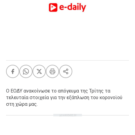
FEEDS
Πάσχα
Eurovision
Retro
Summer
OMG
LOL
A-List
LGBTQI+
Xmas
Ο ΕΟΔΥ ανακοίνωσε το απόγευμα της Τρίτης τα
τελευταία στοιχεία για την εξάπλωση του κορονοϊού
στη χώρα μας.
ΔΙΑΦΗΜΙΣΗ
LIFE
Food
Body+Mind