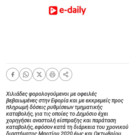
FEEDS
Πάσχα
Eurovision
Retro
Summer
OMG
LOL
A-List
LGBTQI+
Xmas
Χιλιάδες φορολογούμενοι με οφειλές
βεβαιωμένες στην Εφορία και με εκκρεμείς προς
πληρωμή δόσεις ρυθμίσεων τμηματικής
καταβολής, για τις οποίες το Δημόσιο έχει
LIFE
χορηγήσει αναστολή είσπραξης και παράταση
καταβολής, εφόσον κατά τη διάρκεια του χρονικού
Food
Body+Mind
διαστήματος Μαρτίου 2020 έως και Οκτωβρίου