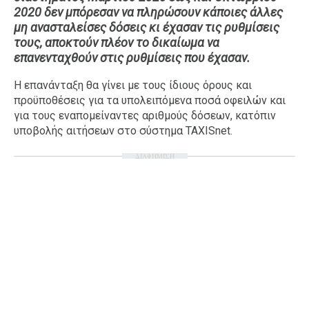
2020 δεν μπόρεσαν να πληρώσουν κάποιες άλλες
Ταξίδια
Style
μη ανασταλείσες δόσεις κι έχασαν τις ρυθμίσεις
Σπίτι
Family
τους, αποκτούν πλέον το δικαίωμα να
επανενταχθούν στις ρυθμίσεις που έχασαν.
Σχέσεις
Η επανάνταξη θα γίνει με τους ίδιους όρους και
προϋποθέσεις για τα υπολειπόμενα ποσά οφειλών και
για τους εναπομείναντες αριθμούς δόσεων, κατόπιν
υποβολής αιτήσεων στο σύστημα ΤΑΧΙSnet.
AGENDA
ΔΙΑΦΗΜΙΣΗ
Agenda
Επιλογές
Εισιτήρια