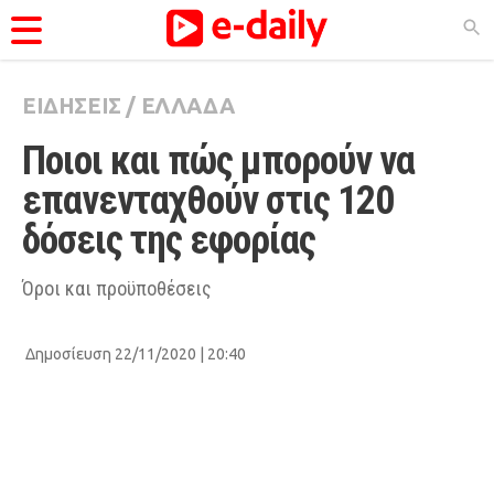
ΕΙΔΗΣΕΙΣ
/
ΕΛΛΑΔΑ
ΚΑΤΗΓΟΡΊΕΣ
Ποιοι και πώς μπορούν να 
Ειδήσεις
επανενταχθούν στις 120 
Θέματα
δόσεις της εφορίας
Videos
Podcasts
Όροι και προϋποθέσεις
Viral
Δημοσίευση 22/11/2020 | 20:40
Life
City Guide
Pop Culture
Agenda