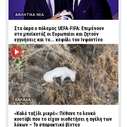
ΑΘΛΗΤΙΚΑ ΝΕΑ
Στα άκρα ο πόλεμος UEFA‑FIFA: Επιμένουν
στο μποϊκοτάζ οι Ευρωπαίοι και ζητούν
εγγυήσεις και το... κεφάλι του Ινφαντίνο
ΕΛΛΑΔΑ
«Καλό ταξίδι μικρέ»: Πέθανε το λευκό
κουτάβι που το είχαν υιοθετήσει η αγέλη των
λύκων – Το σπαρακτικό βίντεο