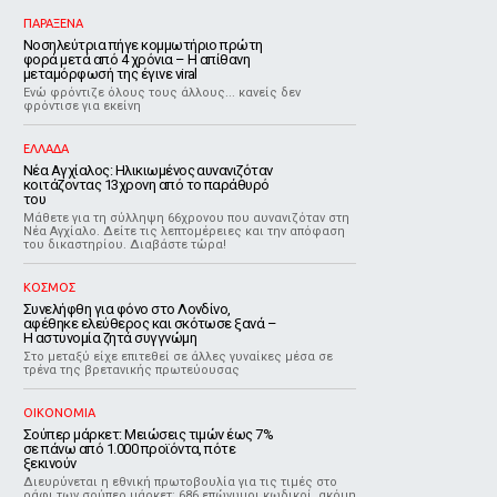
ΠΑΡΑΞΕΝΑ
Νοσηλεύτρια πήγε κομμωτήριο πρώτη
φορά μετά από 4 χρόνια – Η απίθανη
μεταμόρφωσή της έγινε viral
Ενώ φρόντιζε όλους τους άλλους... κανείς δεν
φρόντισε για εκείνη
ΕΛΛΑΔΑ
Νέα Αγχίαλος: Ηλικιωμένος αυνανιζόταν
κοιτάζοντας 13χρονη από το παράθυρό
του
Μάθετε για τη σύλληψη 66χρονου που αυνανιζόταν στη
Νέα Αγχίαλο. Δείτε τις λεπτομέρειες και την απόφαση
του δικαστηρίου. Διαβάστε τώρα!
ΚΟΣΜΟΣ
Συνελήφθη για φόνο στο Λονδίνο,
αφέθηκε ελεύθερος και σκότωσε ξανά –
Η αστυνομία ζητά συγγνώμη
Στο μεταξύ είχε επιτεθεί σε άλλες γυναίκες μέσα σε
τρένα της βρετανικής πρωτεύουσας
ΟΙΚΟΝΟΜΙΑ
Σούπερ μάρκετ: Μειώσεις τιμών έως 7%
σε πάνω από 1.000 προϊόντα, πότε
ξεκινούν
Διευρύνεται η εθνική πρωτοβουλία για τις τιμές στο
ράφι των σούπερ μάρκετ: 686 επώνυμοι κωδικοί, ακόμη