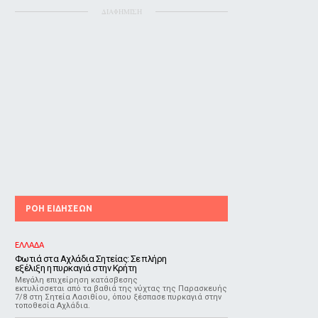
ΔΙΑΦΗΜΙΣΗ
ΡΟΗ ΕΙΔΗΣΕΩΝ
ΕΛΛΑΔΑ
Φωτιά στα Αχλάδια Σητείας: Σε πλήρη
εξέλιξη η πυρκαγιά στην Κρήτη
Μεγάλη επιχείρηση κατάσβεσης
εκτυλίσσεται από τα βαθιά της νύχτας της Παρασκευής
7/8 στη Σητεία Λασιθίου, όπου ξέσπασε πυρκαγιά στην
τοποθεσία Αχλάδια.