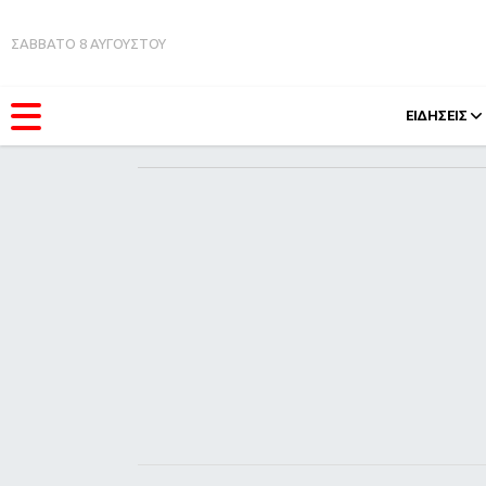
ΣΑΒΒΑΤΟ 8 ΑΥΓΟΥΣΤΟΥ
ΕΙΔΗΣΕΙΣ
ΚΑΤΗΓΟΡΊΕΣ
FEEDS
Ειδήσεις
Πάσχ
Θέματα
Retro
Videos
OMG
Podcasts
A-Lis
Viral
Xmas
Life