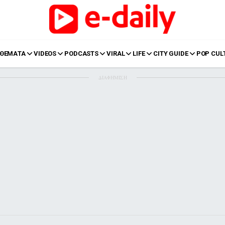
ΘΕΜΑΤΑ
VIDEOS
PODCASTS
VIRAL
LIFE
CITY GUIDE
POP CUL
ΔΙΑΦΗΜΙΣΗ
LIFE
Food
Body+Mind
α
Eurovision
Ταξίδια
Style
Summer
Σπίτι
Family
LOL
Σχέσεις
t
LGBTQI+