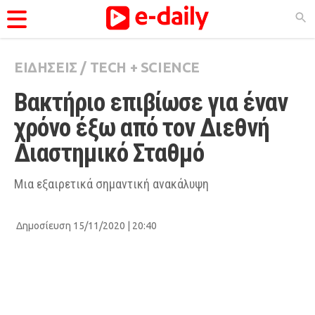
ΕΙΔΗΣΕΙΣ
/
TECH + SCIENCE
ΚΑΤΗΓΟΡΊΕΣ
Βακτήριο επιβίωσε για έναν 
Ειδήσεις
χρόνο έξω από τον Διεθνή 
Θέματα
Διαστημικό Σταθμό
Videos
Podcasts
Μια εξαιρετικά σημαντική ανακάλυψη
Viral
Δημοσίευση 15/11/2020 | 20:40
Life
City Guide
Pop Culture
Agenda