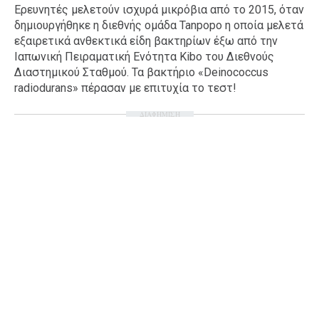
Ερευνητές μελετούν ισχυρά μικρόβια από το 2015, όταν
Ταξίδια
Style
δημιουργήθηκε η διεθνής ομάδα Tanpopo η οποία μελετά
εξαιρετικά ανθεκτικά είδη βακτηρίων έξω από την
Σπίτι
Family
Ιαπωνική Πειραματική Ενότητα Kibo του Διεθνούς
Σχέσεις
Διαστημικού Σταθμού. Τα βακτήριο «Deinococcus
radiodurans» πέρασαν με επιτυχία το τεστ!
ΔΙΑΦΗΜΙΣΗ
AGENDA
Agenda
Επιλογές
Εισιτήρια