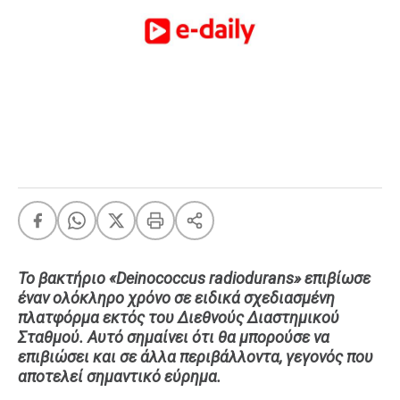
FEEDS
Πάσχα
Eurovision
Retro
Summer
OMG
LOL
A-List
LGBTQI+
Xmas
Το βακτήριο «Deinococcus radiodurans» επιβίωσε
έναν ολόκληρο χρόνο σε ειδικά σχεδιασμένη
πλατφόρμα εκτός του Διεθνούς Διαστημικού
Σταθμού. Αυτό σημαίνει ότι θα μπορούσε να
LIFE
επιβιώσει και σε άλλα περιβάλλοντα, γεγονός που
αποτελεί σημαντικό εύρημα.
Food
Body+Mind