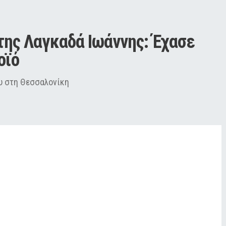
ης Λαγκαδά Ιωάννης: Έχασε 
οϊό
ου στη Θεσσαλονίκη