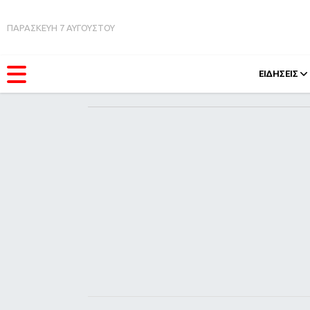
ΠΑΡΑΣΚΕΥΗ 7 ΑΥΓΟΥΣΤΟΥ
ΕΙΔΗΣΕΙΣ
ΚΑΤΗΓΟΡΊΕΣ
FEEDS
Ειδήσεις
Πάσχ
Θέματα
Retro
Videos
OMG
Podcasts
A-Lis
Viral
Xmas
Life