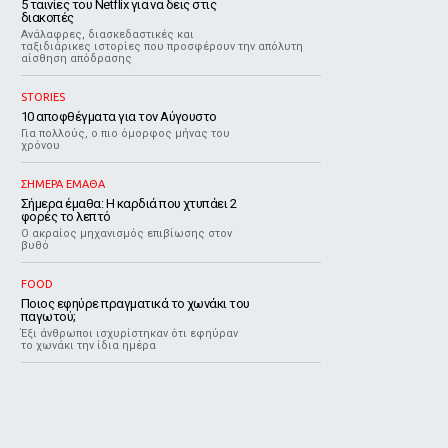
5 ταινίες του Netflix για να δεις στις
διακοπές
Aνάλαφρες, διασκεδαστικές και
ταξιδιάρικες ιστορίες που προσφέρουν την απόλυτη
αίσθηση απόδρασης
STORIES
10 αποφθέγματα για τον Αύγουστο
Για πολλούς, ο πιο όμορφος μήνας του
χρόνου
ΣΗΜΕΡΑ ΕΜΑΘΑ
Σήμερα έμαθα: Η καρδιά που χτυπάει 2
φορές το λεπτό
Ο ακραίος μηχανισμός επιβίωσης στον
βυθό
FOOD
Ποιος εφηύρε πραγματικά το χωνάκι του
παγωτού;
Έξι άνθρωποι ισχυρίστηκαν ότι εφηύραν
το χωνάκι την ίδια ημέρα