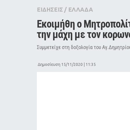
City Guide
ΕΙΔΗΣΕΙΣ
/
ΕΛΛΑΔΑ
Pop Culture
Εκοιμήθη ο Μητροπολίτ
Agenda
την μάχη με τον κορων
Συμμετείχε στη δοξολογία του Αγ.Δημητρί
Δημοσίευση 15/11/2020 | 11:35