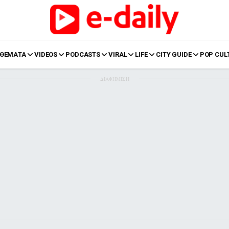
ΘΕΜΑΤΑ
VIDEOS
PODCASTS
VIRAL
LIFE
CITY GUIDE
POP CUL
ΔΙΑΦΗΜΙΣΗ
LIFE
Food
Body+Mind
α
Eurovision
Ταξίδια
Style
Summer
Σπίτι
Family
LOL
Σχέσεις
t
LGBTQI+