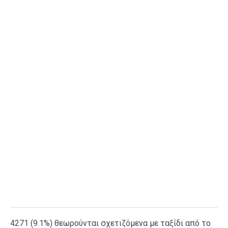
Ταξίδια
Style
Σπίτι
Family
Σχέσεις
AGENDA
Agenda
Επιλογές
Εισιτήρια
4271 (9.1%) θεωρούνται σχετιζόμενα με ταξίδι από το