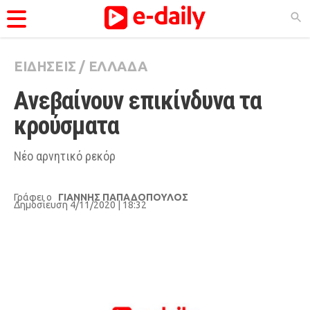
ΕΙΔΗΣΕΙΣ
/
ΕΛΛΑΔΑ
ΚΑΤΗΓΟΡΊΕΣ
Ανεβαίνουν επικίνδυνα τα 
Ειδήσεις
κρούσματα
Θέματα
Videos
Νέο αρνητικό ρεκόρ
Podcasts
Γράφει ο
ΓΙΑΝΝΗΣ ΠΑΠΑΔΟΠΟΥΛΟΣ
Viral
Δημοσίευση 4/11/2020 | 18:32
Life
City Guide
Pop Culture
Agenda