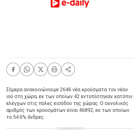
FEEDS
Πάσχα
Eurovision
Retro
Summer
OMG
LOL
A-List
LGBTQI+
Σήμερα ανακοινώνουμε 2646 νέα κρούσματα του νέου
Xmas
ιού στη χώρα, εκ των οποίων 42 εντοπίστηκαν κατόπιν
ελέγχων στις πύλες εισόδου της χώρας. Ο συνολικός
αριθμός των κρουσμάτων είναι 46892, εκ των οποίων
το 54.6% άνδρες.
LIFE
ΔΙΑΦΗΜΙΣΗ
Food
Body+Mind