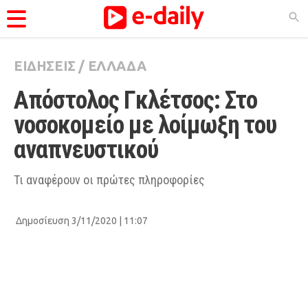
ΕΙΔΗΣΕΙΣ
/
ΕΛΛΑΔΑ
ΚΑΤΗΓΟΡΊΕΣ
Απόστολος Γκλέτσος: Στο 
Ειδήσεις
νοσοκομείο με λοίμωξη του 
Θέματα
αναπνευστικού
Videos
Podcasts
Τι αναφέρουν οι πρώτες πληροφορίες
Viral
Δημοσίευση 3/11/2020 | 11:07
Life
City Guide
Pop Culture
Agenda