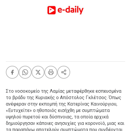
FEEDS
Πάσχα
Eurovision
Retro
Summer
OMG
LOL
A-List
LGBTQI+
Xmas
Στο νοσοκομείο της Λαμίας μεταφέρθηκε εσπευσμένα
το βράδυ της Κυριακής ο Απόστολος Γκλέτσος. Όπως
ανέφεραν στην εκπομπή της Κατερίνας Καινούργιου,
«Ευτυχείτε» ο ηθοποιός εισήχθη με συμπτώματα
LIFE
υψηλού πυρετού και δύσπνοιας, τα οποία αρχικά
δημιούργησαν κάποιες ανησυχίες για κορονοϊό, μιας και
Food
Body+Mind
τα παραπάνω αποτελούν συμπτώματα που συνδέονται