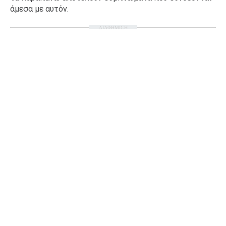
άμεσα με αυτόν.
Ταξίδια
Style
ΔΙΑΦΗΜΙΣΗ
Σπίτι
Family
Σχέσεις
AGENDA
Agenda
Επιλογές
Εισιτήρια