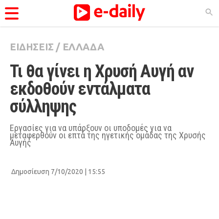
ΕΙΔΗΣΕΙΣ
/
ΕΛΛΑΔΑ
ΚΑΤΗΓΟΡΊΕΣ
Τι θα γίνει η Χρυσή Αυγή αν 
Ειδήσεις
εκδοθούν εντάλματα 
Θέματα
σύλληψης
Videos
Podcasts
Εργασίες για να υπάρξουν οι υποδομές για να
μεταφερθούν οι επτά της ηγετικής ομάδας της Χρυσής
Αυγής
Viral
Life
Δημοσίευση 7/10/2020 | 15:55
City Guide
Pop Culture
Agenda