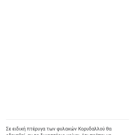
Ταξίδια
Style
Σπίτι
Family
Σχέσεις
AGENDA
Agenda
Επιλογές
Εισιτήρια
Σε ειδική πτέρυγα των φυλακών Κορυδαλλού θα