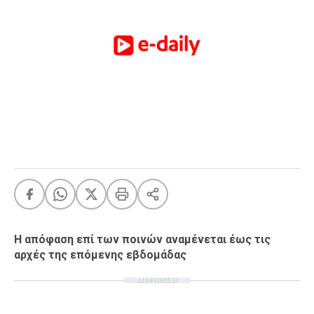
FEEDS
Πάσχα
Eurovision
Retro
Summer
OMG
LOL
A-List
LGBTQI+
Xmas
Η απόφαση επί των ποινών αναμένεται έως τις
αρχές της επόμενης εβδομάδας
LIFE
ΔΙΑΦΗΜΙΣΗ
Food
Body+Mind