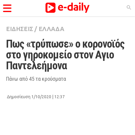
ΕΙΔΗΣΕΙΣ
/
ΕΛΛΑΔΑ
ΚΑΤΗΓΟΡΊΕΣ
Πως «τρύπωσε» ο κορονοϊός 
Ειδήσεις
στο γηροκομείο στον Αγιο 
Θέματα
Παντελεήμονα
Videos
Podcasts
Πάνω από 45 τα κρούσματα
Viral
Δημοσίευση 1/10/2020 | 12:37
Life
City Guide
Pop Culture
Agenda