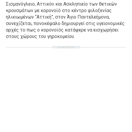
Σισμανόγλειο, Αττικόν και Ασκληπιείο των θετικών
Ταξίδια
Style
κρουσμάτων με κορονοϊό στο κέντρο φιλοξενίας
ηλικιωμένων “Αττική”, στον Άγιο Παντελεήμονα,
Σπίτι
Family
συνεχίζεται, πονοκέφαλο δημιουργεί στις υγειονομικές
Σχέσεις
αρχές το πως ο κορονοϊός κατάφερε να εισχωρήσει
στους χώρους του γηροκομείου.
ΔΙΑΦΗΜΙΣΗ
AGENDA
Agenda
Επιλογές
Εισιτήρια