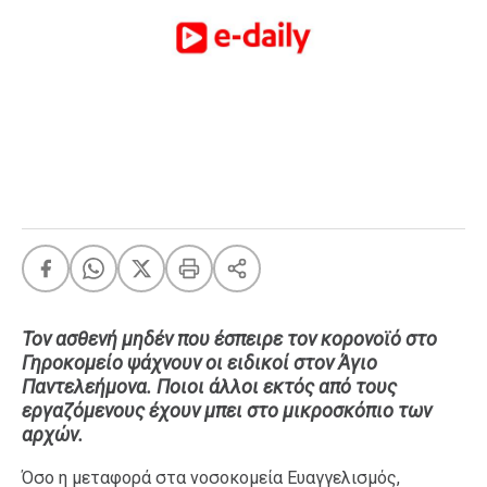
FEEDS
Πάσχα
Eurovision
Retro
Summer
OMG
LOL
A-List
LGBTQI+
Xmas
Τον ασθενή μηδέν που έσπειρε τον κορονοϊό στο
Γηροκομείο ψάχνουν οι ειδικοί στον Άγιο
Παντελεήμονα. Ποιοι άλλοι εκτός από τους
εργαζόμενους έχουν μπει στο μικροσκόπιο των
LIFE
αρχών.
Όσο η μεταφορά στα νοσοκομεία Ευαγγελισμός,
Food
Body+Mind