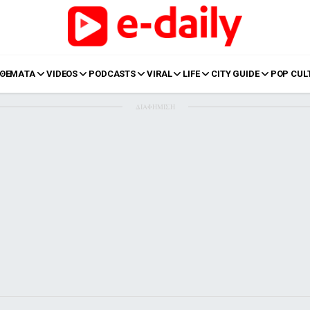
ΘΕΜΑΤΑ
VIDEOS
PODCASTS
VIRAL
LIFE
CITY GUIDE
POP CUL
ΔΙΑΦΗΜΙΣΗ
LIFE
Food
Body+Mind
α
Eurovision
Ταξίδια
Style
Summer
Σπίτι
Family
LOL
Σχέσεις
t
LGBTQI+