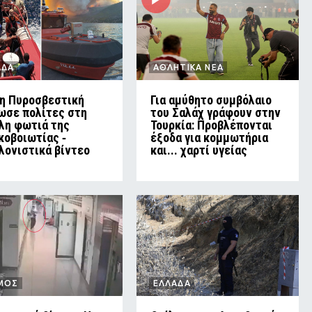
ΑΔΑ
ΑΘΛΗΤΙΚΑ ΝΕΑ
η Πυροσβεστική
Για αμύθητο συμβόλαιο
ωσε πολίτες στη
του Σαλάχ γράφουν στην
λη φωτιά της
Τουρκία: Προβλέπονται
κοβοιωτίας ‑
έξοδα για κομμωτήρια
λονιστικά βίντεο
και... χαρτί υγείας
ΜΟΣ
ΕΛΛΑΔΑ