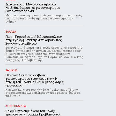
Διακοπές στη Μύκονο για τη Βάλια
Χατζηθεοδώρου - οι φωτογραφίες με
μαγιό στην παραλία
Μέσα από ανάρτηση στο Instagram μοιράστηκε στιγμές
από τις καλοκαιρινές της διακοπές στο νησί των
ανέμων
ΕΛΛΑΔΑ
Πώς η Πυροσβεστική διέσωσε πολίτες
στη μεγάλη φωτιά της Αττικοβοιωτίας -
Συγκλονιστικά βίντεο
Συγκλονιστικά πλάνα και εικόνες έρχονται στο φως της
δημοσιότητας από τη μεγάλη φωτιά που ξέσπασε στις
31 Ιουλίου στον Αγιο Βασίλειο, στον Κιθαιρώνα
Βοιωτίας και έφτασε μέχρι το Πόρτο Γερμενό - Ο διττός
ρόλος της Πυροσβεστικής
TABLOID
H Ιωάννα Σιαμπάνη ανέβασε
φωτογραφίες με τους γιους της – Η
στιγμή του θηλασμού και οι μέρες χωρίς
πρόγραμμα
Η πρώην παίκτρια του «My Style Rocks» και ο Τζίμης
Σταθοκωστόπουλος απέκτησαν πρόσφατα το δεύτερο
παιδί τους
ΑΘΛΗΤΙΚΑ ΝΕΑ
Για αμύθητο συμβόλαιο του Σαλάχ
γράφουν στην Τουρκία: Προβλέπονται