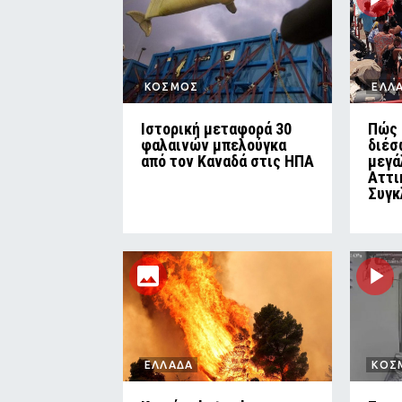
ΚΟΣΜΟΣ
ΕΛΛ
Ιστορική μεταφορά 30
Πώς 
φαλαινών μπελούγκα
διέσ
από τον Καναδά στις ΗΠΑ
μεγά
Αττι
Συγκ
ΕΛΛΑΔΑ
ΚΟΣ