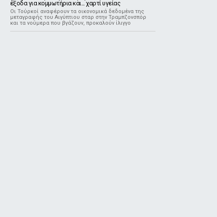
έξοδα για κομμωτήρια και... χαρτί υγείας
Οι Τούρκοί αναφέρουν τα οικονομικά δεδομένα της
μεταγραφής του Αιγύπτιου σταρ στην Τραμπζονσπόρ
και τα νούμερα που βγάζουν, προκαλούν ίλιγγο