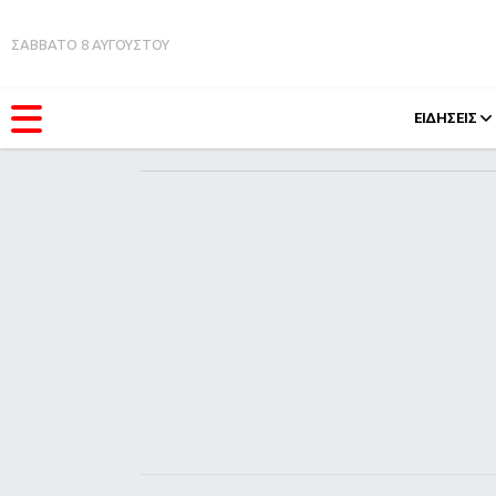
ΣΑΒΒΑΤΟ 8 ΑΥΓΟΥΣΤΟΥ
ΕΙΔΗΣΕΙΣ
ΚΑΤΗΓΟΡΊΕΣ
FEEDS
Ειδήσεις
Πάσχ
Θέματα
Retro
Videos
OMG
Podcasts
A-Lis
Viral
Xmas
Life