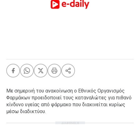
FEEDS
Πάσχα
Eurovision
Retro
Summer
OMG
LOL
A-List
LGBTQI+
Με σημερινή του ανακοίνωση ο Εθνικός Οργανισμός
Xmas
Φαρμάκων προειδοποιεί τους καταναλώτες για πιθανό
κίνδυνο υγείας από φάρμακο που διακινείται κυρίως
μέσω διαδικτύου.
ΔΙΑΦΗΜΙΣΗ
LIFE
Food
Body+Mind