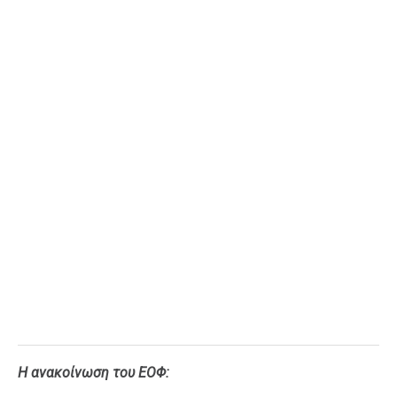
Ταξίδια
Style
Σπίτι
Family
Σχέσεις
AGENDA
Agenda
Επιλογές
Εισιτήρια
Η ανακοίνωση του ΕΟΦ: