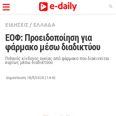
ΕΙΔΗΣΕΙΣ
/
ΕΛΛΑΔΑ
ΚΑΤΗΓΟΡΊΕΣ
ΕΟΦ: Προειδοποίηση για 
Ειδήσεις
φάρμακο μέσω διαδικτύου
Θέματα
Videos
Πιθανός κίνδυνος υγείας από φάρμακο που διακινείται
κυρίως μέσω διαδικτύου
Podcasts
Viral
Δημοσίευση 18/9/2020 | 14:42
Life
City Guide
Pop Culture
Agenda