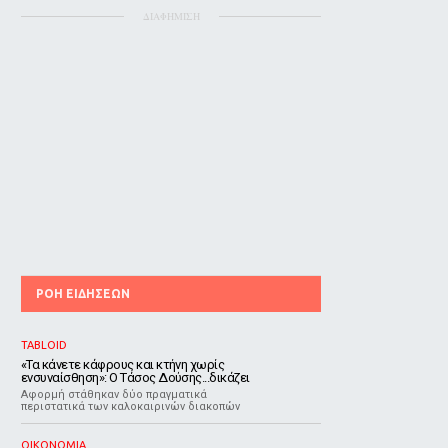
ΔΙΑΦΗΜΙΣΗ
ΡΟΗ ΕΙΔΗΣΕΩΝ
TABLOID
«Τα κάνετε κάφρους και κτήνη χωρίς
ενσυναίσθηση»: Ο Τάσος Δούσης...δικάζει
Αφορμή στάθηκαν δύο πραγματικά
περιστατικά των καλοκαιρινών διακοπών
ΟΙΚΟΝΟΜΙΑ