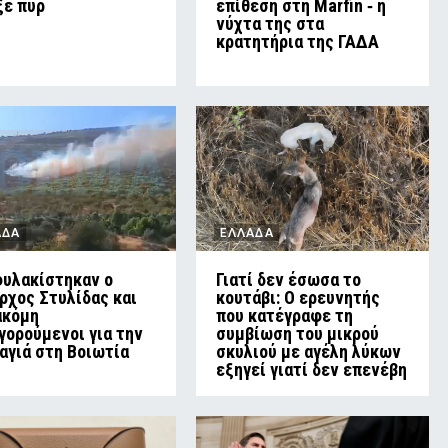
ξε πυρ
επίθεση στη Marfin ‑ η
νύχτα της στα
κρατητήρια της ΓΑΔΑ
ΑΔΑ
ΕΛΛΑΔΑ
υλακίστηκαν ο
Γιατί δεν έσωσα το
ρχος Στυλίδας και
κουτάβι: Ο ερευνητής
ακόμη
που κατέγραφε τη
γορούμενοι για την
συμβίωση του μικρού
αγιά στη Βοιωτία
σκυλιού με αγέλη λύκων
εξηγεί γιατί δεν επενέβη