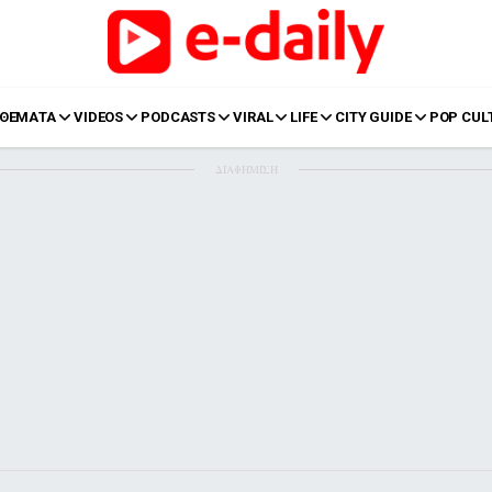
ΘΕΜΑΤΑ
VIDEOS
PODCASTS
VIRAL
LIFE
CITY GUIDE
POP CUL
ΔΙΑΦΗΜΙΣΗ
LIFE
Food
Body+Mind
α
Eurovision
Ταξίδια
Style
Summer
Σπίτι
Family
LOL
Σχέσεις
t
LGBTQI+