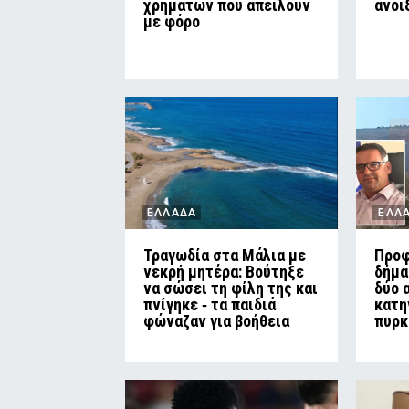
χρημάτων που απειλούν
άνοι
με φόρο
ΕΛΛΑΔΑ
ΕΛΛ
Τραγωδία στα Μάλια με
Προφ
νεκρή μητέρα: Βούτηξε
δήμα
να σώσει τη φίλη της και
δύο 
πνίγηκε ‑ τα παιδιά
κατη
φώναζαν για βοήθεια
πυρκ