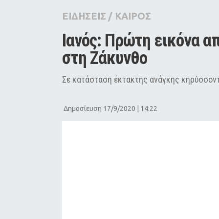
City Guide
ΕΙΔΗΣΕΙΣ
/
ΚΑΙΡΟΣ
Pop Culture
Ιανός: Πρώτη εικόνα α
Agenda
στη Ζάκυνθο
Σε κατάσταση έκτακτης ανάγκης κηρύσσοντ
Δημοσίευση 17/9/2020 | 14:22