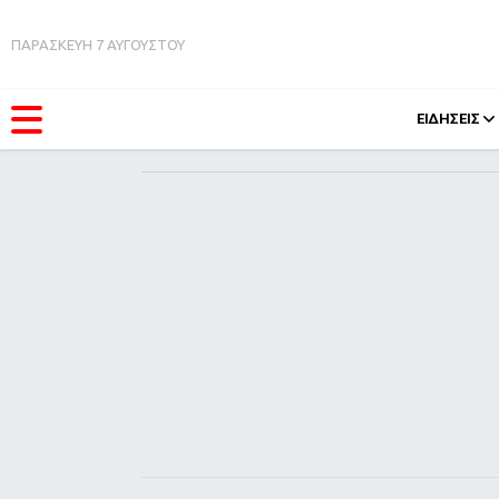
ΠΑΡΑΣΚΕΥΗ 7 ΑΥΓΟΥΣΤΟΥ
ΕΙΔΗΣΕΙΣ
ΚΑΤΗΓΟΡΊΕΣ
FEEDS
Ειδήσεις
Πάσχ
Θέματα
Retro
Videos
OMG
Podcasts
A-Lis
Viral
Xmas
Life