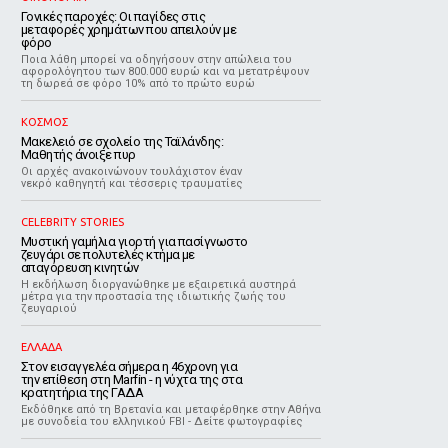
Γονικές παροχές: Οι παγίδες στις
μεταφορές χρημάτων που απειλούν με
φόρο
Ποια λάθη μπορεί να οδηγήσουν στην απώλεια του
αφορολόγητου των 800.000 ευρώ και να μετατρέψουν
τη δωρεά σε φόρο 10% από το πρώτο ευρώ
ΚΟΣΜΟΣ
Μακελειό σε σχολείο της Ταϊλάνδης:
Μαθητής άνοιξε πυρ
Οι αρχές ανακοινώνουν τουλάχιστον έναν
νεκρό καθηγητή και τέσσερις τραυματίες
CELEBRITY STORIES
Μυστική γαμήλια γιορτή για πασίγνωστο
ζευγάρι σε πολυτελές κτήμα με
απαγόρευση κινητών
Η εκδήλωση διοργανώθηκε με εξαιρετικά αυστηρά
μέτρα για την προστασία της ιδιωτικής ζωής του
ζευγαριού
ΕΛΛΑΔΑ
Στον εισαγγελέα σήμερα η 46χρονη για
την επίθεση στη Marfin - η νύχτα της στα
κρατητήρια της ΓΑΔΑ
Εκδόθηκε από τη Βρετανία και μεταφέρθηκε στην Αθήνα
με συνοδεία του ελληνικού FBI - Δείτε φωτογραφίες