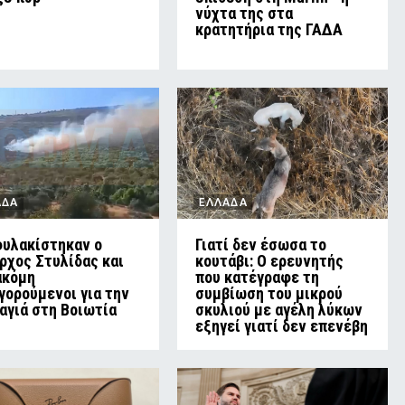
νύχτα της στα
κρατητήρια της ΓΑΔΑ
ΑΔΑ
ΕΛΛΑΔΑ
υλακίστηκαν ο
Γιατί δεν έσωσα το
ρχος Στυλίδας και
κουτάβι: Ο ερευνητής
ακόμη
που κατέγραφε τη
γορούμενοι για την
συμβίωση του μικρού
αγιά στη Βοιωτία
σκυλιού με αγέλη λύκων
εξηγεί γιατί δεν επενέβη