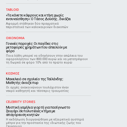
TABLOID
«Τα κάνετε κάφρους και κτήνη χωρίς
ενσυναίσθηση»: Ο Τάσος Δούσης...δικάζει
Αφορμή στάθηκαν δύο πραγματικά
περιστατικά των καλοκαιρινών διακοπών
ΟΙΚΟΝΟΜΙΑ
Γονικές παροχές: Οι παγίδες στις
μεταφορές χρημάτων που απειλούν με
φόρο
Ποια λάθη μπορεί να οδηγήσουν στην απώλεια του
αφορολόγητου των 800.000 ευρώ και να μετατρέψουν
τη δωρεά σε φόρο 10% από το πρώτο ευρώ
ΚΟΣΜΟΣ
Μακελειό σε σχολείο της Ταϊλάνδης:
Μαθητής άνοιξε πυρ
Οι αρχές ανακοινώνουν τουλάχιστον έναν
νεκρό καθηγητή και τέσσερις τραυματίες
CELEBRITY STORIES
Μυστική γαμήλια γιορτή για πασίγνωστο
ζευγάρι σε πολυτελές κτήμα με
απαγόρευση κινητών
Η εκδήλωση διοργανώθηκε με εξαιρετικά αυστηρά
μέτρα για την προστασία της ιδιωτικής ζωής του
ζευγαριού