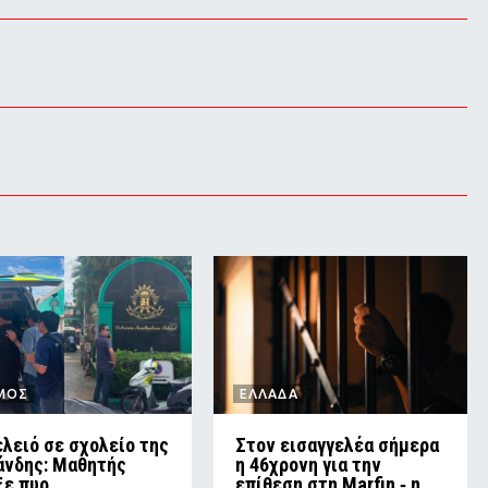
ΜΟΣ
ΕΛΛΑΔΑ
λειό σε σχολείο της
Στον εισαγγελέα σήμερα
άνδης: Μαθητής
η 46χρονη για την
ξε πυρ
επίθεση στη Marfin ‑ η