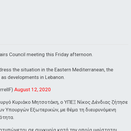
ffairs Council meeting this Friday afternoon.
ress the situation in the Eastern Mediterranean, the
ll as developments in Lebanon.
rrellF)
August 12, 2020
υργό Κυριάκο Μητσοτάκη, ο ΥΠΕΞ Νίκος Δένδιας ζήτησε
ων Υπουργών Εξωτερικών, με θέμα τη διευρυνόμενη
ότητα.
ιατυπώνεται σε συγκυρία κατά την οποία υφίσταται