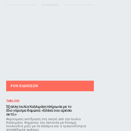
ΔΙΑΦΗΜΙΣΗ
ΡΟΗ ΕΙΔΗΣΕΩΝ
TABLOID
Έξαλλη Ιουλία Καλλιμάνη πλήρωσε με το
ίδιο νόμισμα θαμώνα: «Εσένα σου αρέσει
αυτό;»
Απρόσμενη αντίδραση στη σκηνή από την Ιουλία
Καλλιμάνη: θαμώνας της πετούσε με δύναμη
λουλούδια μαζί με τα πανέρια και η τραγουδίστρια
ανταπέδωσε αμέσως.