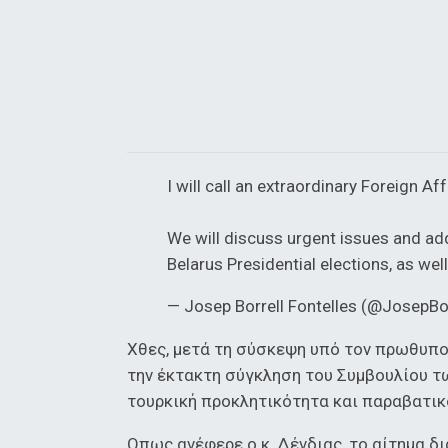
I will call an extraordinary Foreign A
We will discuss urgent issues and add
Belarus Presidential elections, as we
— Josep Borrell Fontelles (@JosepBo
Χθες, μετά τη σύσκεψη υπό τον πρωθυπο
την έκτακτη σύγκληση του Συμβουλίου τ
τουρκική προκλητικότητα και παραβατικ
Οπως ανέφερε ο κ. Δένδιας, το αίτημα δ