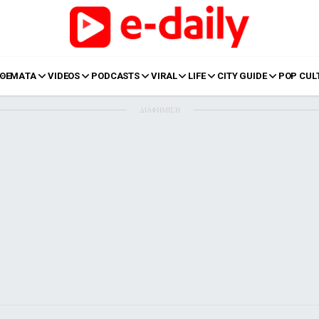
ΘΕΜΑΤΑ
VIDEOS
PODCASTS
VIRAL
LIFE
CITY GUIDE
POP CUL
ΔΙΑΦΗΜΙΣΗ
LIFE
Food
Body+Mind
α
Eurovision
Ταξίδια
Style
Summer
Σπίτι
Family
LOL
Σχέσεις
t
LGBTQI+