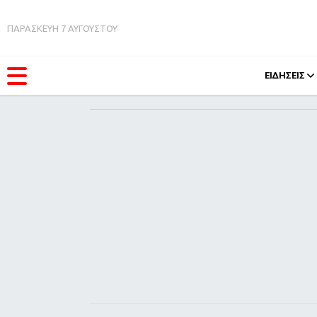
ΠΑΡΑΣΚΕΥΗ 7 ΑΥΓΟΥΣΤΟΥ
ΕΙΔΗΣΕΙΣ
ΚΑΤΗΓΟΡΊΕΣ
FEEDS
Ειδήσεις
Πάσχ
Θέματα
Retro
Videos
OMG
Podcasts
A-Lis
Viral
Xmas
Life