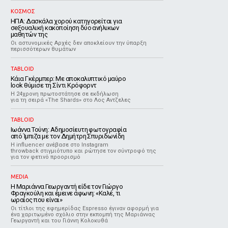
ΚΟΣΜΟΣ
ΗΠΑ: Δασκάλα χορού κατηγορείται για
σeξουαλική κακοποίηση δύο ανήλικων
μαθητών της
Οι αστυνομικές Αρχές δεν αποκλείουν την ύπαρξη
περισσότερων θυμάτων
TABLOID
Κάια Γκέρμπερ: Με αποκαλυπτικό μαύρο
look θύμισε τη Σίντι Κρόφορντ
Η 24χρονη πρωτοστάτησε σε εκδήλωση
για τη σειρά «The Shards» στο Λος Αντζελες
TABLOID
Ιωάννα Τούνη: Αδημοσίευτη φωτογραφία
από Ίμπιζα με τον Δημήτρη Σπυριδωνίδη
Η influencer ανέβασε στο Instagram
throwback στιγμιότυπο και ρώτησε τον σύντροφό της
για τον φετινό προορισμό
MEDIA
Η Μαριάννα Γεωργαντή είδε τον Γιώργο
Φραγκούλη και έμεινε άφωνη: «Καλέ, τι
ωραίος που είναι»
Οι τίτλοι της εφημερίδας Espresso έγιναν αφορμή για
ένα χαριτωμένο σχόλιο στην εκπομπή της Μαριάννας
Γεωργαντή και του Γιάννη Κολοκυθά