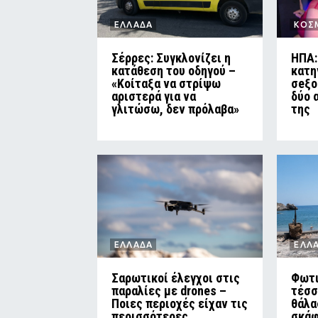
ΕΛΛΑΔΑ
ΚΟΣ
Σέρρες: Συγκλονίζει η
ΗΠΑ:
κατάθεση του οδηγού –
κατη
«Κοίταξα να στρίψω
σeξο
αριστερά για να
δύο 
γλιτώσω, δεν πρόλαβα»
της
ΕΛΛΑΔΑ
ΕΛΛ
Σαρωτικοί έλεγχοι στις
Φωτι
παραλίες με drones –
τέσσ
Ποιες περιοχές είχαν τις
θάλα
περισσότερες
σκάφ