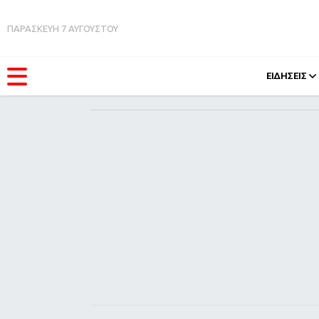
ΠΑΡΑΣΚΕΥΗ 7 ΑΥΓΟΥΣΤΟΥ
ΕΙΔΗΣΕΙΣ
ΚΑΤΗΓΟΡΊΕΣ
FEEDS
Ειδήσεις
Πάσχ
Θέματα
Retro
Videos
OMG
Podcasts
A-Lis
Viral
Xmas
Life