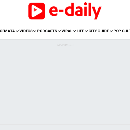
ΘΕΜΑΤΑ
VIDEOS
PODCASTS
VIRAL
LIFE
CITY GUIDE
POP CUL
ΔΙΑΦΗΜΙΣΗ
LIFE
Food
Body+Mind
α
Eurovision
Ταξίδια
Style
Summer
Σπίτι
Family
LOL
Σχέσεις
t
LGBTQI+