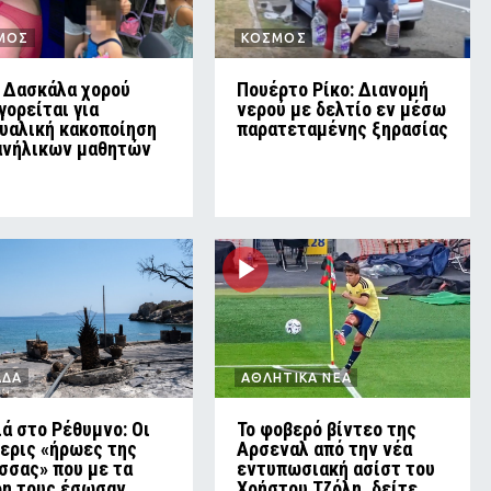
ΜΟΣ
ΚΟΣΜΟΣ
 Δασκάλα χορού
Πουέρτο Ρίκο: Διανομή
γορείται για
νερού με δελτίο εν μέσω
υαλική κακοποίηση
παρατεταμένης ξηρασίας
ανήλικων μαθητών
ΑΔΑ
ΑΘΛΗΤΙΚΑ ΝΕΑ
ά στο Ρέθυμνο: Οι
Το φοβερό βίντεο της
ερις «ήρωες της
Αρσεναλ από την νέα
σσας» που με τα
εντυπωσιακή ασίστ του
η τους έσωσαν
Χρήστου Τζόλη, δείτε