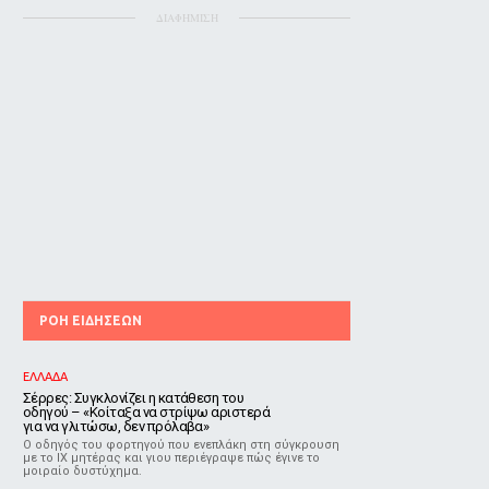
ΔΙΑΦΗΜΙΣΗ
ΡΟΗ ΕΙΔΗΣΕΩΝ
ΕΛΛΑΔΑ
Σέρρες: Συγκλονίζει η κατάθεση του
οδηγού – «Κοίταξα να στρίψω αριστερά
για να γλιτώσω, δεν πρόλαβα»
Ο οδηγός του φορτηγού που ενεπλάκη στη σύγκρουση
με το ΙΧ μητέρας και γιου περιέγραψε πώς έγινε το
μοιραίο δυστύχημα.