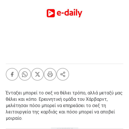
FEEDS
Πάσχα
Eurovision
Retro
Summer
OMG
LOL
A-List
LGBTQI+
Xmas
Ένταξει μπορεί το σeξ να θέλει τρόπο, αλλά μεταξύ μας
θέλει και κόπο. Ερευνητική ομάδα του Χάρβαρντ,
μελέτησαν πόσο μπορεί να επηρεάσει το σeξ τη
λειτουργεία της καρδιάς και πόσο μπορεί να αποβεί
LIFE
μοιραίο.
Food
Body+Mind
ΔΙΑΦΗΜΙΣΗ