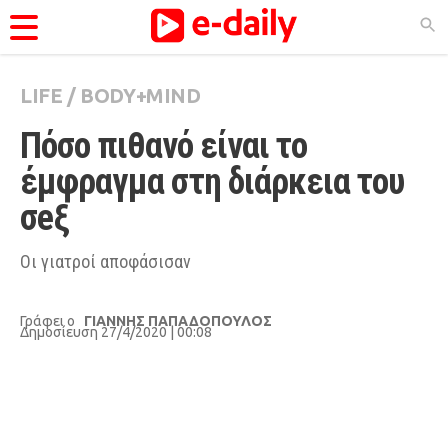
LIFE
/
BODY+MIND
ΚΑΤΗΓΟΡΊΕΣ
Πόσο πιθανό είναι το 
Ειδήσεις
έμφραγμα στη διάρκεια του 
Θέματα
σeξ 
Videos
Podcasts
Οι γιατροί αποφάσισαν
Viral
Γράφει ο
ΓΙΑΝΝΗΣ ΠΑΠΑΔΟΠΟΥΛΟΣ
Life
Δημοσίευση 27/4/2020 | 00:08
City Guide
Pop Culture
Agenda