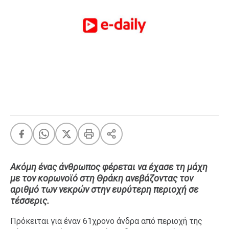
FEEDS
Πάσχα
Eurovision
Retro
Summer
OMG
LOL
A-List
LGBTQI+
Xmas
Ακόμη ένας άνθρωπος φέρεται να έχασε τη μάχη
με τον κορωνοϊό στη Θράκη ανεβάζοντας τον
αριθμό των νεκρών στην ευρύτερη περιοχή σε
τέσσερις.
LIFE
Πρόκειται για έναν 61χρονο άνδρα από περιοχή της
Food
Body+Mind