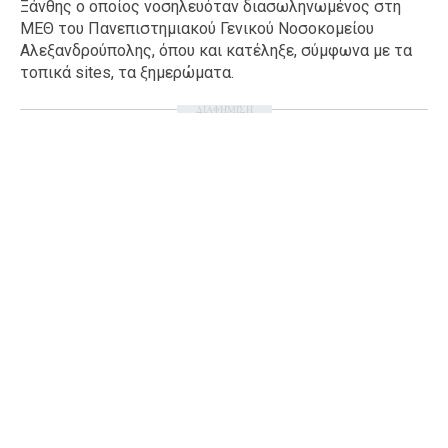
Ξάνθης ο οποίος νοσηλευόταν διασωληνωμένος στη
Ταξίδια
Style
ΜΕΘ του Πανεπιστημιακού Γενικού Νοσοκομείου
Αλεξανδρούπολης, όπου και κατέληξε, σύμφωνα με τα
Σπίτι
Family
τοπικά sites, τα ξημερώματα.
Σχέσεις
ΔΙΑΦΗΜΙΣΗ
AGENDA
Agenda
Επιλογές
Εισιτήρια