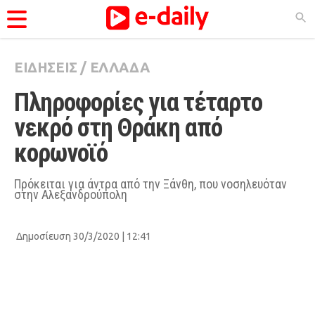
ΕΙΔΗΣΕΙΣ
/
ΕΛΛΑΔΑ
ΚΑΤΗΓΟΡΊΕΣ
Πληροφορίες για τέταρτο 
Ειδήσεις
νεκρό στη Θράκη από 
Θέματα
κορωνοϊό
Videos
Podcasts
Πρόκειται για άντρα από την Ξάνθη, που νοσηλευόταν
στην Αλεξανδρούπολη
Viral
Life
Δημοσίευση 30/3/2020 | 12:41
City Guide
Pop Culture
Agenda