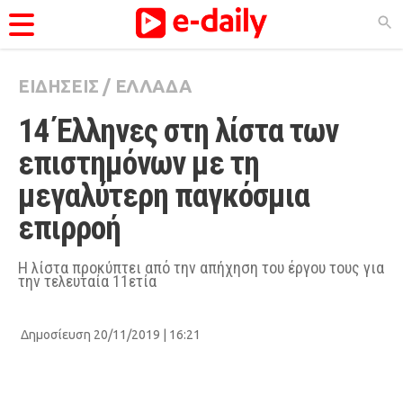
ΕΙΔΗΣΕΙΣ
/
ΕΛΛΑΔΑ
ΚΑΤΗΓΟΡΊΕΣ
14 Έλληνες στη λίστα των 
Ειδήσεις
επιστημόνων με τη 
Θέματα
μεγαλύτερη παγκόσμια 
Videos
επιρροή 
Podcasts
Viral
Η λίστα προκύπτει από την απήχηση του έργου τους για
την τελευταία 11ετία
Life
City Guide
Δημοσίευση 20/11/2019 | 16:21
Pop Culture
Agenda