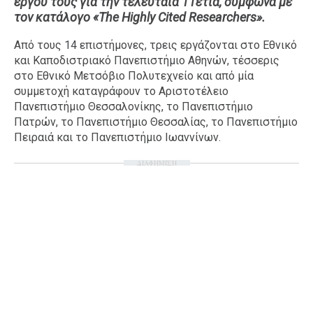
έργου τους για την τελευταία 11ετία, σύμφωνα με
τον κατάλογο «The Highly Cited Researchers».
Ταξίδια
Style
Σπίτι
Family
Από τους 14 επιστήμονες, τρεις εργάζονται στο Εθνικό
και Καποδιστριακό Πανεπιστήμιο Αθηνών, τέσσερις
Σχέσεις
στο Εθνικό Μετσόβιο Πολυτεχνείο και από μία
συμμετοχή καταγράφουν το Αριστοτέλειο
Πανεπιστήμιο Θεσσαλονίκης, το Πανεπιστήμιο
Πατρών, το Πανεπιστήμιο Θεσσαλίας, το Πανεπιστήμιο
AGENDA
Πειραιά και το Πανεπιστήμιο Ιωαννίνων.
Agenda
Επιλογές
ΔΙΑΦΗΜΙΣΗ
Εισιτήρια