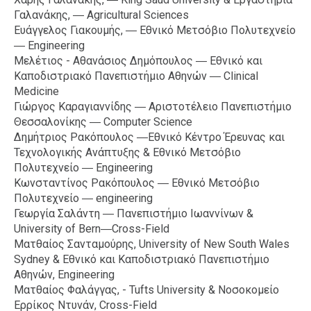
Γαλανάκης, ― Agricultural Sciences
Ευάγγελος Γιακουμής, ― Εθνικό Μετσόβιο Πολυτεχνείο
― Engineering
Μελέτιος - Αθανάσιος Δημόπουλος ― Εθνικό και
Καποδιστριακό Πανεπιστήμιο Αθηνών ― Clinical
Medicine
Γιώργος Καραγιαννίδης ― Αριστοτέλειο Πανεπιστήμιο
Θεσσαλονίκης ― Computer Science
Δημήτριος Ρακόπουλος ―Εθνικό Κέντρο Έρευνας και
Τεχνολογικής Ανάπτυξης & Εθνικό Μετσόβιο
Πολυτεχνείο ― Engineering
Κωνσταντίνος Ρακόπουλος ― Εθνικό Μετσόβιο
Πολυτεχνείο ― engineering
Γεωργία Σαλάντη ― Πανεπιστήμιο Ιωαννίνων &
University of Bern―Cross-Field
Ματθαίος Σανταμούρης, University of New South Wales
Sydney & Εθνικό και Καποδιστριακό Πανεπιστήμιο
Αθηνών, Εngineering
Ματθαίος Φαλάγγας, - Tufts University & Νοσοκομείο
Ερρίκος Ντυνάν, Cross-Field