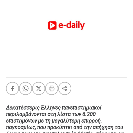
FEEDS
Πάσχα
Eurovision
Retro
Summer
OMG
LOL
A-List
LGBTQI+
Xmas
Δεκατέσσερις Έλληνες πανεπιστημιακοί
περιλαμβάνονται στη λίστα των 6.200
LIFE
επιστημόνων με τη μεγαλύτερη επιρροή,
παγκοσμίως, που προκύπτει από την απήχηση του
Food
Body+Mind