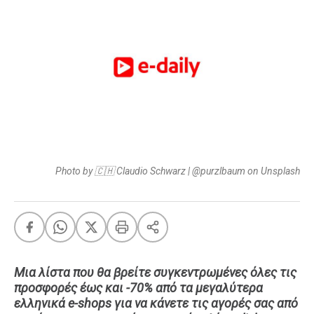
FEEDS
Πάσχα
Eurovision
Retro
Summer
OMG
LOL
Photo by 🇨🇭 Claudio Schwarz | @purzlbaum on Unsplash
A-List
LGBTQI+
Xmas
Μια λίστα που θα βρείτε συγκεντρωμένες όλες τις
LIFE
προσφορές έως και -70% από τα μεγαλύτερα
ελληνικά e-shops για να κάνετε τις αγορές σας από
Food
Body+Mind