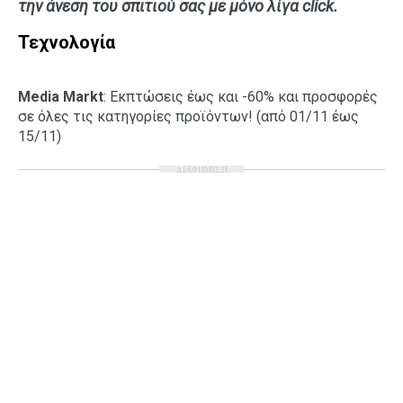
την άνεση του σπιτιού σας με μόνο λίγα click.
Ταξίδια
Style
Τεχνολογία
Σπίτι
Family
Σχέσεις
Media Markt
: Εκπτώσεις έως και -60% και προσφορές
σε όλες τις κατηγορίες προϊόντων! (από 01/11 έως
15/11)
AGENDA
ΔΙΑΦΗΜΙΣΗ
Agenda
Επιλογές
Εισιτήρια