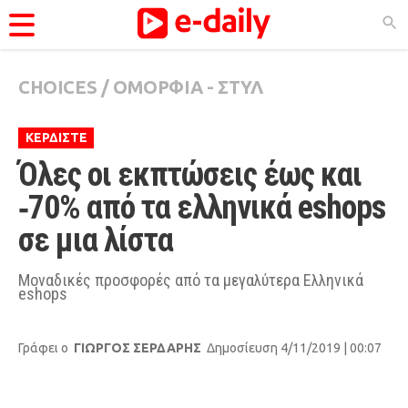
CHOICES
/
ΟΜΟΡΦΙΑ - ΣΤΥΛ
ΚΑΤΗΓΟΡΊΕΣ
Ειδήσεις
ΚΕΡΔΙΣΤΕ
Θέματα
Όλες οι εκπτώσεις έως και 
Videos
‑70% από τα ελληνικά eshops 
Podcasts
σε μια λίστα
Viral
Μοναδικές προσφορές από τα μεγαλύτερα Ελληνικά
eshops
Life
City Guide
Γράφει ο
ΓΙΩΡΓΟΣ ΣΕΡΔΑΡΗΣ
Δημοσίευση 4/11/2019 | 00:07
Pop Culture
Agenda