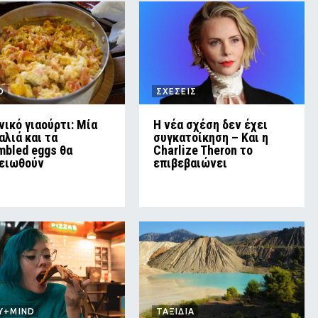
D
ΣΧΕΣΕΙΣ
νικό γιαούρτι: Μία
Η νέα σχέση δεν έχει
αλιά και τα
συγκατοίκηση – Και η
mbled eggs θα
Charlize Theron το
ειωθούν
επιβεβαιώνει
Y+MIND
ΤΑΞΙΔΙΑ