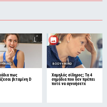
Y+MIND
BODY+MIND
μάδια πως
Χαμηλός σίδηρος; Τα 4
άζεσαι βιταμίνη D
σημάδια που δεν πρέπει
ποτέ να αγνοήσετε