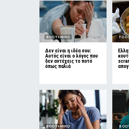
BODY+MIND
FOO
Δεν είναι η ιδέα σου:
Ελλη
Αυτός είναι ο λόγος που
κουτ
δεν αντέχεις το ποτό
scra
όπως παλιά
απογ
BODY+MIND
BOD