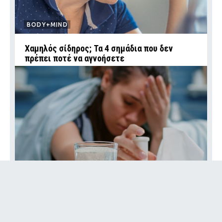
BODY+MIND
Χαμηλός σίδηρος; Τα 4 σημάδια που δεν
πρέπει ποτέ να αγνοήσετε
BODY+MIND
Δεν είναι η ιδέα σου: Αυτός είναι ο λόγος που
δεν αντέχεις το ποτό όπως παλιά