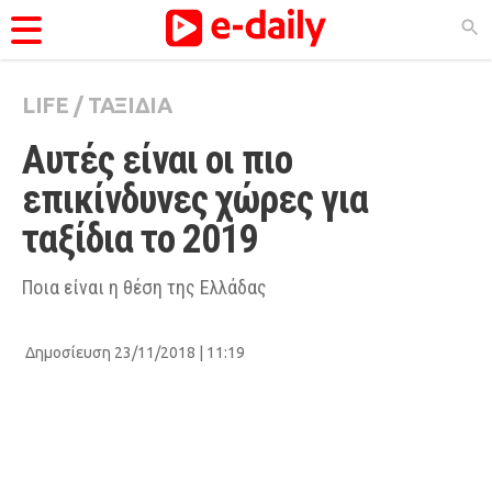
LIFE
/
ΤΑΞΙΔΙΑ
ΚΑΤΗΓΟΡΊΕΣ
Αυτές είναι οι πιο 
Ειδήσεις
επικίνδυνες χώρες για 
Θέματα
ταξίδια το 2019 
Videos
Podcasts
Ποια είναι η θέση της Ελλάδας
Viral
Δημοσίευση 23/11/2018 | 11:19
Life
City Guide
Pop Culture
Agenda