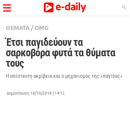
ΘΕΜΑΤΑ
/
OMG
ΚΑΤΗΓΟΡΊΕΣ
Έτσι παγιδεύουν τα 
Ειδήσεις
σαρκοβόρα φυτά τα θύματα 
Θέματα
τους
Videos
Podcasts
Η απίστευτη ακρίβεια και ο μηχανισμός της «παγίδας»
Viral
Δημοσίευση 10/10/2018 | 14:12
Life
City Guide
Pop Culture
Agenda