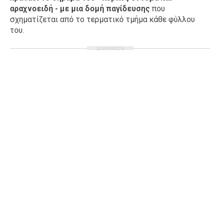
αραχνοειδή - με μια δομή παγίδευσης
που
Ταξίδια
Style
σχηματίζεται από το τερματικό τμήμα κάθε φύλλου
Σπίτι
Family
του.
Σχέσεις
ΔΙΑΦΗΜΙΣΗ
AGENDA
Agenda
Επιλογές
Εισιτήρια