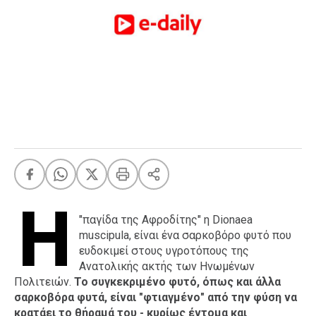
FEEDS
Πάσχα
Eurovision
Retro
Summer
OMG
LOL
A-List
LGBTQI+
Η
Xmas
"παγίδα της Αφροδίτης" η Dionaea
muscipula, είναι ένα σαρκοβόρο φυτό που
ευδοκιμεί στους υγροτόπους της
Ανατολικής ακτής των Ηνωμένων
LIFE
Πολιτειών.
Το συγκεκριμένο φυτό, όπως και άλλα
σαρκοβόρα φυτά, είναι "φτιαγμένο" από την φύση να
Food
Body+Mind
κρατάει το θήραμά του - κυρίως έντομα και