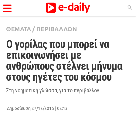
ΘΕΜΑΤΑ
/
ΠΕΡΙΒΑΛΛΟΝ
ΚΑΤΗΓΟΡΊΕΣ
Ο γορίλας που μπορεί να 
Ειδήσεις
επικοινωνήσει με 
Θέματα
ανθρώπους στέλνει μήνυμα 
Videos
στους ηγέτες του κόσμου
Podcasts
Viral
Στη νοηματική γλώσσα, για το περιβάλλον
Life
Δημοσίευση 27/12/2015 | 02:13
City Guide
Pop Culture
Agenda