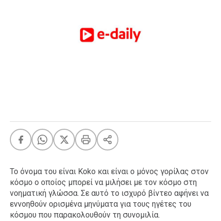
FEEDS
Πάσχα
Eurovision
Retro
Summer
OMG
LOL
A-List
LGBTQI+
Xmas
Το όνομα του είναι Koko και είναι ο μόνος γορίλας στον
κόσμο ο οποίος μπορεί να μιλήσει με τον κόσμο στη
νοηματική γλώσσα. Σε αυτό το ισχυρό βίντεο αφήνει να
LIFE
εννοηθούν ορισμένα μηνύματα για τους ηγέτες του
κόσμου που παρακολουθούν τη συνομιλία.
Food
Body+Mind