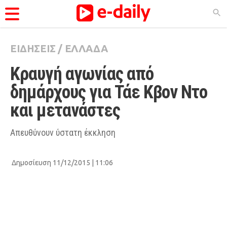
ΕΙΔΗΣΕΙΣ
/
ΕΛΛΑΔΑ
ΚΑΤΗΓΟΡΊΕΣ
Κραυγή αγωνίας από 
Ειδήσεις
δημάρχους για Τάε Κβον Ντο 
Θέματα
και μετανάστες
Videos
Podcasts
Απευθύνουν ύστατη έκκληση
Viral
Δημοσίευση 11/12/2015 | 11:06
Life
City Guide
Pop Culture
Agenda