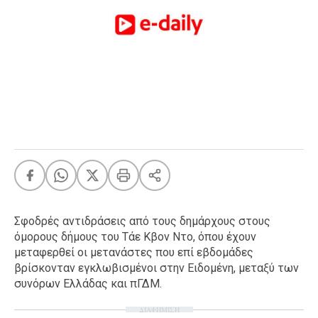
FEEDS
Πάσχα
Eurovision
Retro
Summer
OMG
LOL
A-List
LGBTQI+
Xmas
Σφοδρές αντιδράσεις από τους δημάρχους στους
όμορους δήμους του Τάε Κβον Ντο, όπου έχουν
μεταφερθεί οι μετανάστες που επί εβδομάδες
βρίσκονταν εγκλωβισμένοι στην Ειδομένη, μεταξύ των
LIFE
συνόρων Ελλάδας και πΓΔΜ.
ΔΙΑΦΗΜΙΣΗ
Food
Body+Mind