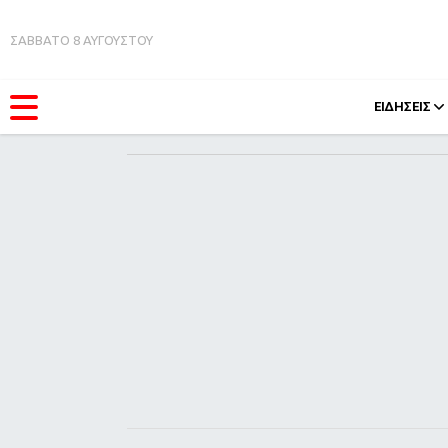
ΣΑΒΒΑΤΟ 8 ΑΥΓΟΥΣΤΟΥ
ΕΙΔΗΣΕΙΣ
ΚΑΤΗΓΟΡΊΕΣ
FEEDS
Ειδήσεις
Πάσχ
Θέματα
Retro
Videos
OMG
Podcasts
A-Lis
Viral
Xmas
Life