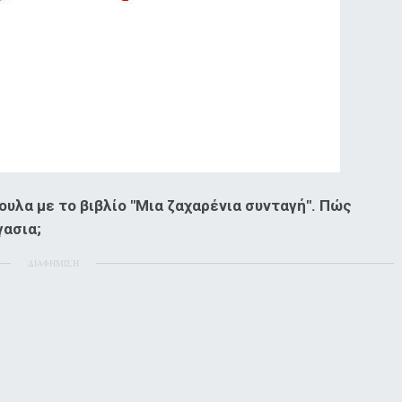
λα με το βιβλίο "Μια ζαχαρένια συνταγή". Πώς
γασια;
ΔΙΑΦΗΜΙΣΗ