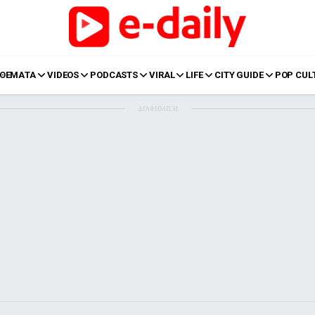
ΘΕΜΑΤΑ
VIDEOS
PODCASTS
VIRAL
LIFE
CITY GUIDE
POP CUL
ΔΙΑΦΗΜΙΣΗ
LIFE
Food
Body+Mind
α
Eurovision
Ταξίδια
Style
Summer
Σπίτι
Family
LOL
Σχέσεις
t
LGBTQI+