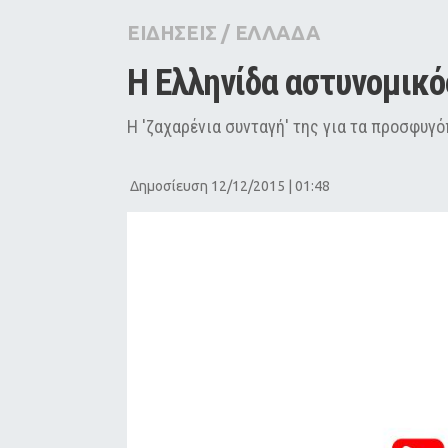
City Guide
ΕΙΔΗΣΕΙΣ
/
ΕΛΛΑΔΑ
Pop Culture
Η Ελληνίδα αστυνομικό
Agenda
Η 'ζαχαρένια συνταγή' της για τα προσφυγ
Δημοσίευση 12/12/2015 | 01:48