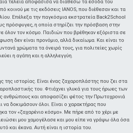
ταία τελεία αποφάσισα να διαθέσω τα έσοδα του
από κοινού με τις εκδόσεις IANOS, που διέθεσαν και τα
λίου.
Επέλεξα την παγκόσμια εκστρατεία Back2School
ους πρόσφυγες, η οποία στηρίζει την πρόσβαση στην
 όλον τον κόσμο. Παιδιών που βρέθηκαν εξόριστα σε
ωση δεν είναι προνόμιο, αλλά δικαίωμα. Και είναι το
ωντανά χρώματα τα όνειρά τους, για πολιτείες χωρίς
εύει η αγάπη και η αλληλεγγύη.
ής της ιστορίας. Είναι ένας ζαχαροπλάστης που ζει στα
αχαροπλαστικής του. Φτιάχνει γλυκά για τους ήρωες των
υς ανθρώπους και αποφασίζει φέτος την Πρωτοχρονιά
ι να δοκιμάσουν όλοι. Είναι ο χαρακτήρας που
ηκα τον «ζαχαρένιο κόσμο». Με πήρε από το χέρι με
λειώσει μου χαμογέλασε και μου είπε να γράψω όλα όσα
τό και έκανα. Αυτή είναι η ιστορία του.