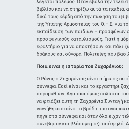
λέγεται πόλεμος. Όταν έβαλα την τελευ
βιβλίου και να στηρίξω αυτά τα παιδιά, 
δικά τους κέρδη από την πώληση του βιβ
της Ύπατης Αρμοστείας του Ο.Η.Ε. για τ
εκπαίδευση των παιδιών – προσφύγων σε
προσφυγικούς καταυλισμούς. Γιατί η μόρφ
εφαλτήριο για να αποκτήσουν και πάλι ζ
δράκους και σύνορα. Πολιτείες που βασιλ
Ποια ειναι η ιστορία του Ζαχαρένιου;
Ο Ρένος ο Ζαχαρένιος είναι ο ήρωας αυτ
σύννεφα. Εκεί είναι και το εργαστήρι ζ
παραμυθιών. Αγαπάει όμως πολύ και το
να φτιάξει αυτή τη Ζαχαρένια Συνταγή κα
γεννήθηκε εκείνο το βράδυ που ονειρεύτ
πήγε στα σύννεφα και όταν όλα είχαν τε
συνέβησαν και βλέπαμε μαζί από ψηλά. Αυ