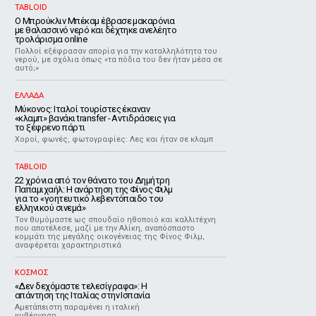
TABLOID
Ο Μπρούκλιν Μπέκαμ έβρασε μακαρόνια
με θαλασσινό νερό και δέχτηκε ανελέητο
τρολάρισμα online
Πολλοί εξέφρασαν απορία για την καταλληλότητα του
νερού, με σχόλια όπως «τα πόδια του δεν ήταν μέσα σε
αυτό;»
ΕΛΛΑΔΑ
Μύκονος: Ιταλοί τουρίστες έκαναν
«κλαμπ» βανάκι transfer - Αντιδράσεις για
το ξέφρενο πάρτι
Χοροί, φωνές, φωτογραφίες: Λες και ήταν σε κλαμπ
TABLOID
22 χρόνια από τον θάνατο του Δημήτρη
Παπαμιχαήλ: Η ανάρτηση της Φίνος Φιλμ
για το «γοητευτικό λεβεντόπαιδο του
ελληνικού σινεμά»
Τον θυμόμαστε ως σπουδαίο ηθοποιό και καλλιτέχνη
που αποτέλεσε, μαζί με την Αλίκη, αναπόσπαστο
κομμάτι της μεγάλης οικογένειας της Φίνος Φιλμ,
αναφέρεται χαρακτηριστικά
ΚΟΣΜΟΣ
«Δεν δεχόμαστε τελεσίγραφα»: Η
απάντηση της Ιταλίας στην Ισπανία
Αμετάπειστη παραμένει η ιταλική
κυβέρνηση