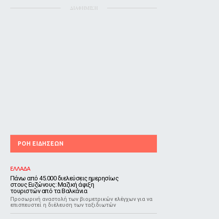
ΔΙΑΦΗΜΙΣΗ
ΡΟΗ ΕΙΔΗΣΕΩΝ
ΕΛΛΑΔΑ
Πάνω από 45.000 διελεύσεις ημερησίως
στους Ευζώνους: Μαζική άφιξη
τουριστών από τα Βαλκάνια
Προσωρινή αναστολή των βιομετρικών ελέγχων για να
επισπευστεί η διέλευση των ταξιδιωτών