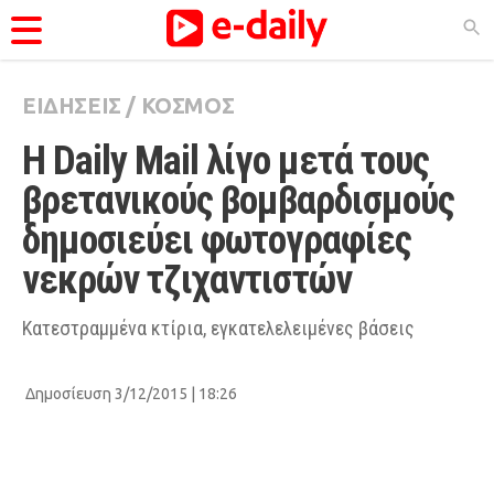
ΕΙΔΗΣΕΙΣ
/
ΚΟΣΜΟΣ
ΚΑΤΗΓΟΡΊΕΣ
Η Daily Mail λίγο μετά τους 
Ειδήσεις
βρετανικούς βομβαρδισμούς 
Θέματα
δημοσιεύει φωτογραφίες 
Videos
νεκρών τζιχαντιστών
Podcasts
Viral
Κατεστραμμένα κτίρια, εγκατελελειμένες βάσεις
Life
Δημοσίευση 3/12/2015 | 18:26
City Guide
Pop Culture
Agenda