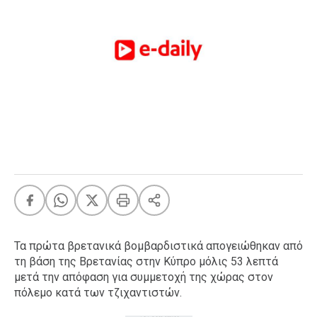
FEEDS
Πάσχα
Eurovision
Retro
Summer
OMG
LOL
A-List
LGBTQI+
Xmas
Τα πρώτα βρετανικά βομβαρδιστικά απογειώθηκαν από
τη βάση της Βρετανίας στην Κύπρο μόλις 53 λεπτά
μετά την απόφαση για συμμετοχή της χώρας στον
LIFE
πόλεμο κατά των τζιχαντιστών.
Food
Body+Mind