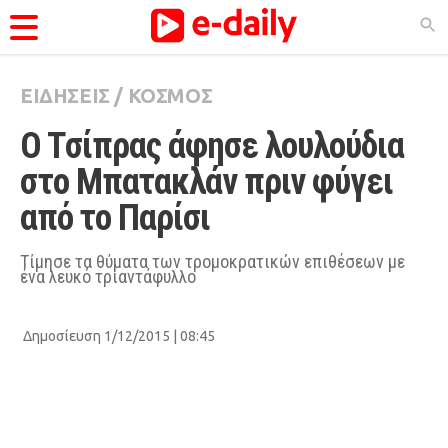
ΕΙΔΗΣΕΙΣ
/
ΚΟΣΜΟΣ
ΚΑΤΗΓΟΡΊΕΣ
O Tσίπρας άφησε λουλούδια 
Ειδήσεις
στο Μπατακλάν πριν φύγει 
Θέματα
από το Παρίσι
Videos
Podcasts
Τίμησε τα θύματα των τρομοκρατικών επιθέσεων με
ένα λευκό τριαντάφυλλο
Viral
Life
Δημοσίευση 1/12/2015 | 08:45
City Guide
Pop Culture
Agenda