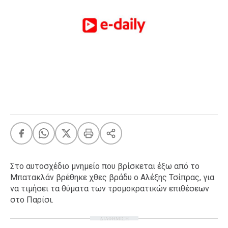
FEEDS
Πάσχα
Eurovision
Retro
Summer
OMG
LOL
A-List
LGBTQI+
Xmas
Στο αυτοσχέδιο μνημείο που βρίσκεται έξω από το
Μπατακλάν βρέθηκε χθες βράδυ ο Αλέξης Τσίπρας, για
να τιμήσει τα θύματα των τρομοκρατικών επιθέσεων
στο Παρίσι.
LIFE
ΔΙΑΦΗΜΙΣΗ
Food
Body+Mind