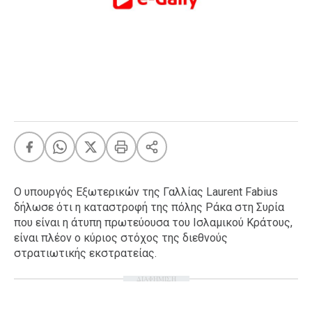
FEEDS
Πάσχα
Eurovision
Retro
Summer
OMG
LOL
A-List
LGBTQI+
Ο υπουργός Εξωτερικών της Γαλλίας Laurent Fabius
Xmas
δήλωσε ότι η καταστροφή της πόλης Ράκα στη Συρία
που είναι η άτυπη πρωτεύουσα του Ισλαμικού Κράτους,
είναι πλέον ο κύριος στόχος της διεθνούς
στρατιωτικής εκστρατείας.
LIFE
ΔΙΑΦΗΜΙΣΗ
Food
Body+Mind