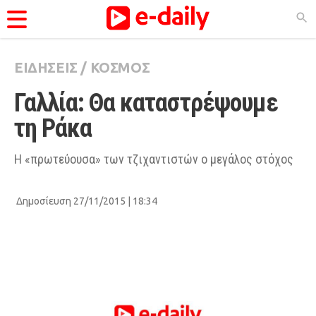
ΕΙΔΗΣΕΙΣ
/
ΚΟΣΜΟΣ
ΚΑΤΗΓΟΡΊΕΣ
Γαλλία: Θα καταστρέψουμε 
Ειδήσεις
τη Ράκα
Θέματα
Videos
Η «πρωτεύουσα» των τζιχαντιστών ο μεγάλος στόχος
Podcasts
Δημοσίευση 27/11/2015 | 18:34
Viral
Life
City Guide
Pop Culture
Agenda