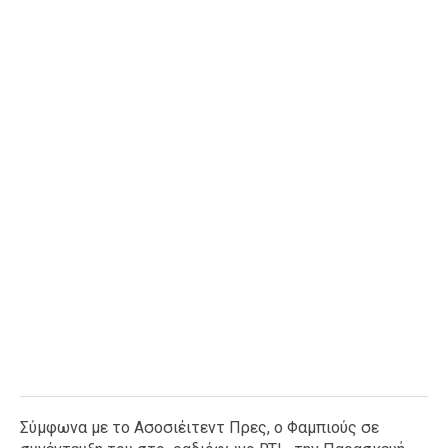
Ταξίδια
Style
Σπίτι
Family
Σχέσεις
AGENDA
Agenda
Επιλογές
Εισιτήρια
Σύμφωνα με το Ασοσιέιτεντ Πρες, ο Φαμπιούς σε