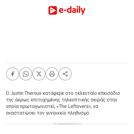
FEEDS
Πάσχα
Eurovision
Retro
Summer
OMG
LOL
A-List
LGBTQI+
Xmas
O Justin Theroux κατάφερε στο τελευταίο επεισόδιο
της άκρως επιτυχημένης τηλεοπτικής σειράς στην
οποία πρωταγωνιστεί, «The Leftovers», να
αναστατώσει τον γυναικείο πληθυσμό.
LIFE
ΔΙΑΦΗΜΙΣΗ
Food
Body+Mind