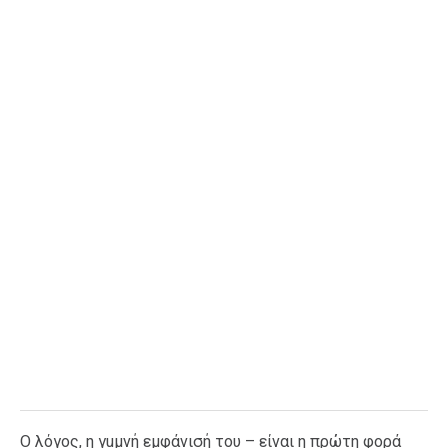
Ταξίδια
Style
Σπίτι
Family
Σχέσεις
AGENDA
Agenda
Επιλογές
Εισιτήρια
Ο λόγος, η γuμνή εμφάνισή του – είναι η πρώτη φορά