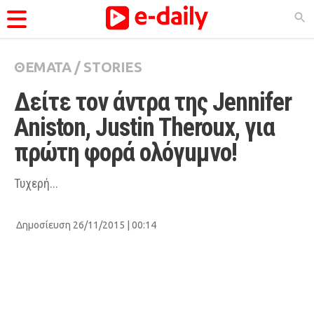
ΘΕΜΑΤΑ
/
STORIES
ΚΑΤΗΓΟΡΊΕΣ
Δείτε τον άντρα της Jennifer 
Ειδήσεις
Aniston, Justin Theroux, για 
Θέματα
πρώτη φορά ολόγuμνο!
Videos
Podcasts
Τυχερή...
Viral
Δημοσίευση 26/11/2015 | 00:14
Life
City Guide
Pop Culture
Agenda