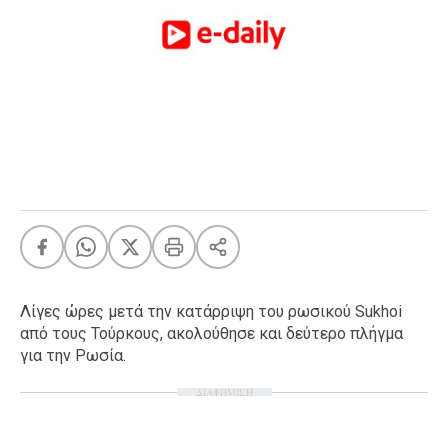
FEEDS
Πάσχα
Eurovision
Retro
Summer
OMG
LOL
A-List
LGBTQI+
Xmas
Λίγες ώρες μετά την κατάρριψη του ρωσικού Sukhoi
από τους Τούρκους, ακολούθησε και δεύτερο πλήγμα
για την Ρωσία.
ΔΙΑΦΗΜΙΣΗ
LIFE
Food
Body+Mind