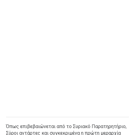
Ταξίδια
Style
Σπίτι
Family
Σχέσεις
AGENDA
Agenda
Επιλογές
Εισιτήρια
Όπως επιβεβαιώνεται από το Συριακό Παρατηρητήριο,
Σύροι αντάρτες και συγκεκριμένα η πρώτη μεραρχία