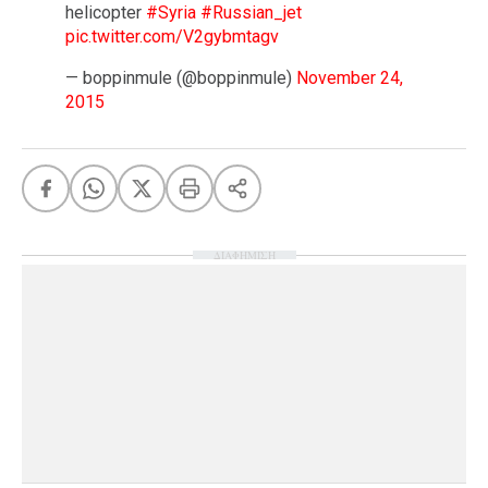
helicopter
#Syria
#Russian_jet
pic.twitter.com/V2gybmtagv
— boppinmule (@boppinmule)
November 24,
2015
ΔΙΑΦΗΜΙΣΗ