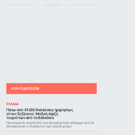
ΔΙΑΦΗΜΙΣΗ
ΡΟΗ ΕΙΔΗΣΕΩΝ
ΕΛΛΑΔΑ
Πάνω από 45.000 διελεύσεις ημερησίως
στους Ευζώνους: Μαζική άφιξη
τουριστών από τα Βαλκάνια
Προσωρινή αναστολή των βιομετρικών ελέγχων για να
επισπευστεί η διέλευση των ταξιδιωτών