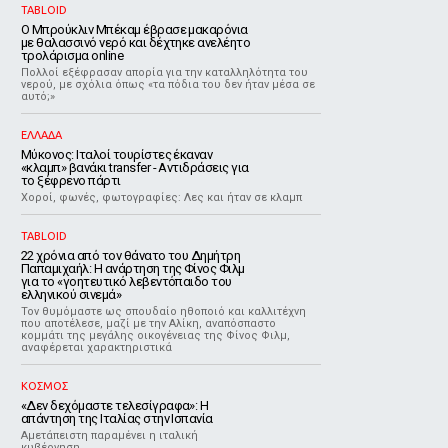
TABLOID
Ο Μπρούκλιν Μπέκαμ έβρασε μακαρόνια
με θαλασσινό νερό και δέχτηκε ανελέητο
τρολάρισμα online
Πολλοί εξέφρασαν απορία για την καταλληλότητα του
νερού, με σχόλια όπως «τα πόδια του δεν ήταν μέσα σε
αυτό;»
ΕΛΛΑΔΑ
Μύκονος: Ιταλοί τουρίστες έκαναν
«κλαμπ» βανάκι transfer - Αντιδράσεις για
το ξέφρενο πάρτι
Χοροί, φωνές, φωτογραφίες: Λες και ήταν σε κλαμπ
TABLOID
22 χρόνια από τον θάνατο του Δημήτρη
Παπαμιχαήλ: Η ανάρτηση της Φίνος Φιλμ
για το «γοητευτικό λεβεντόπαιδο του
ελληνικού σινεμά»
Τον θυμόμαστε ως σπουδαίο ηθοποιό και καλλιτέχνη
που αποτέλεσε, μαζί με την Αλίκη, αναπόσπαστο
κομμάτι της μεγάλης οικογένειας της Φίνος Φιλμ,
αναφέρεται χαρακτηριστικά
ΚΟΣΜΟΣ
«Δεν δεχόμαστε τελεσίγραφα»: Η
απάντηση της Ιταλίας στην Ισπανία
Αμετάπειστη παραμένει η ιταλική
κυβέρνηση