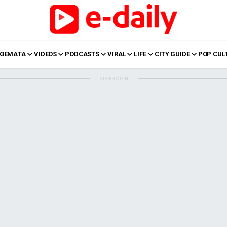
ΘΕΜΑΤΑ
VIDEOS
PODCASTS
VIRAL
LIFE
CITY GUIDE
POP CUL
ΔΙΑΦΗΜΙΣΗ
LIFE
Food
Body+Mind
α
Eurovision
Ταξίδια
Style
Summer
Σπίτι
Family
LOL
Σχέσεις
t
LGBTQI+