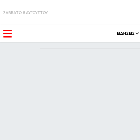
ΣΑΒΒΑΤΟ 8 ΑΥΓΟΥΣΤΟΥ
ΕΙΔΗΣΕΙΣ
ΚΑΤΗΓΟΡΊΕΣ
FEEDS
Ειδήσεις
Πάσχ
Θέματα
Retro
Videos
OMG
Podcasts
A-Lis
Viral
Xmas
Life