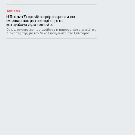
TABLOID
Η Τατιάνα Στεφανίδου φόρεσε μπικίνι και
εντυπωσίασε με το κορμί της στα
καταγάλανα νερά του Ιονίου
Οι φωτογραφίες που ανέβασε η παρουσιάστρια από τις
διακοπές της με τον Νίκο Ευαγγελάτο στα Επτάνησα