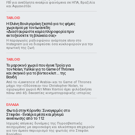
FBI για ανεξήγητα εναέρια φαινόμενα σε ΗΠΑ, Βραζιλία
και Αφγανιστάν.
TABLOID
Η Ελένη Βουλγαράκη ξεσπά για τις φήμες
χωρισμού με τον Ιωαννίδη:
«Διασταυρώστε καμία πληροφορία πριν
εκτοξεύσετε τη βλακεία σας»
Η παραγωγός ραδιοφώνου ανάρτησε story στο
Instagram για να διαψεύσει όσα κυκλοφορούν για την
ερωτική της ζωή
TABLOID
Το μαροκινό χωριό που έγινε Τροία για
τον Nolan, Yunkai για το Game of Thrones
και σκηνικό για το βίντεο κλιπ ... της
Βανδή
Από το «Lawrence of Arabia» και το Game of Thrones
μέχρι την «Οδύσσεια» του Christopher Nolan, το
οχυρωμένο χωριό Αΐτ Μπεν Χαντού έχει φιλοξενήσει
πάνω από έξι δεκαετίες κινηματογραφικής ιστορίας
ΕΛΛΑΔΑ
Φωτιά στην Κόρινθο: Συναγερμός στο
Στεφάνι - Εναέρια μέσα και μήνυμα
εκκένωσης από το 112
Ισχυρές επίγειες δυνάμεις της Πυροσβεστικής
ενισχυμένες με αεροσκάφη και ελικόπτερα επιχειρούν
για τον άμεσο περιορισμό της φωτιάς στο Στεφάνι
Κορίνθου.