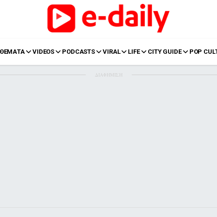
ΘΕΜΑΤΑ
VIDEOS
PODCASTS
VIRAL
LIFE
CITY GUIDE
POP CUL
ΔΙΑΦΗΜΙΣΗ
LIFE
Food
Body+Mind
α
Eurovision
Ταξίδια
Style
Summer
Σπίτι
Family
LOL
Σχέσεις
t
LGBTQI+