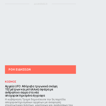
ΔΙΑΦΗΜΙΣΗ
ΡΟΗ ΕΙΔΗΣΕΩΝ
ΚΟΣΜΟΣ
Αρχεία UFO: Αθόρυβα τριγωνικά σκάφη
152 μέτρων και μεταλλική σφαίρα με
ανθρώπινο σώμα στα νέα
αποχαρακτηρισμένα έγγραφα
Η κυβέρνηση Τραμπ δημοσίευσε την 5η παρτίδα
αποχαρακτηρισμένων αρχείων με αναφορές
στρατιωτικών πιλότων, μαρτύρων και αναλύσεων του