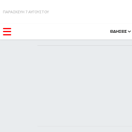
ΠΑΡΑΣΚΕΥΗ 7 ΑΥΓΟΥΣΤΟΥ
ΕΙΔΗΣΕΙΣ
ΚΑΤΗΓΟΡΊΕΣ
FEEDS
Ειδήσεις
Πάσχ
Θέματα
Retro
Videos
OMG
Podcasts
A-Lis
Viral
Xmas
Life