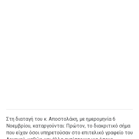
Ταξίδια
Style
Σπίτι
Family
Σχέσεις
AGENDA
Agenda
Επιλογές
Εισιτήρια
Στη διαταγή του κ. Αποστολάκη, με ημερομηνία 6
Νοεμβρίου, καταργούνται: Πρώτον, το διακριτικό σήμα
που είχαν όσοι υπηρετούσαν στο επιτελικό γραφείο του