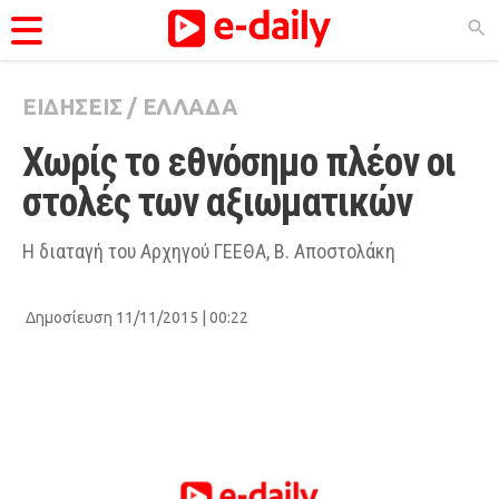
ΕΙΔΗΣΕΙΣ
/
ΕΛΛΑΔΑ
ΚΑΤΗΓΟΡΊΕΣ
Χωρίς το εθνόσημο πλέον οι 
Ειδήσεις
στολές των αξιωματικών
Θέματα
Videos
Η διαταγή του Αρχηγού ΓΕΕΘΑ, Β. Αποστολάκη
Podcasts
Δημοσίευση 11/11/2015 | 00:22
Viral
Life
City Guide
Pop Culture
Agenda