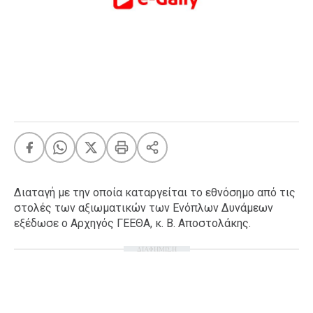
FEEDS
Πάσχα
Eurovision
Retro
Summer
OMG
LOL
A-List
LGBTQI+
Διαταγή με την οποία καταργείται το εθνόσημο από τις
Xmas
στολές των αξιωματικών των Ενόπλων Δυνάμεων
εξέδωσε ο Αρχηγός ΓΕΕΘΑ, κ. Β. Αποστολάκης.
ΔΙΑΦΗΜΙΣΗ
LIFE
Food
Body+Mind