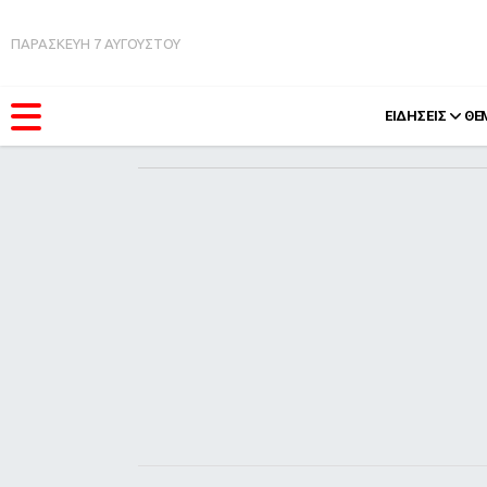
ΠΑΡΑΣΚΕΥΗ 7 ΑΥΓΟΥΣΤΟΥ
ΕΙΔΗΣΕΙΣ
ΘΕ
ΚΑΤΗΓΟΡΊΕΣ
FEEDS
Ειδήσεις
Πάσχ
Θέματα
Retro
Videos
OMG
Podcasts
A-Lis
Viral
Xmas
Life