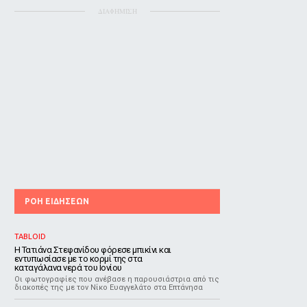
ΔΙΑΦΗΜΙΣΗ
ΡΟΗ ΕΙΔΗΣΕΩΝ
TABLOID
Η Τατιάνα Στεφανίδου φόρεσε μπικίνι και
εντυπωσίασε με το κορμί της στα
καταγάλανα νερά του Ιονίου
Οι φωτογραφίες που ανέβασε η παρουσιάστρια από τις
διακοπές της με τον Νίκο Ευαγγελάτο στα Επτάνησα