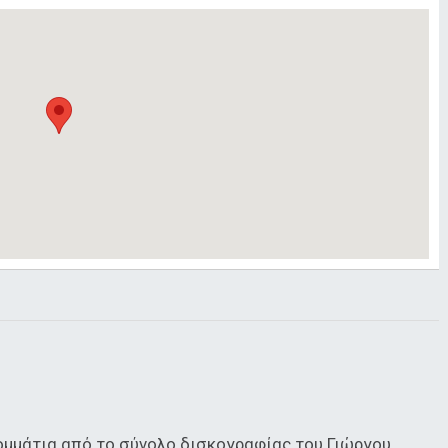
κομμάτια από το σύνολο δισκογραφίας του Γιώργου