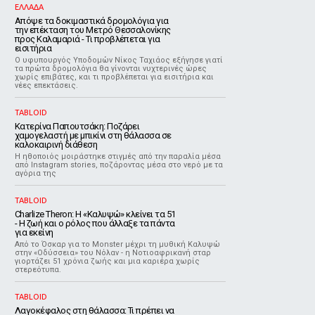
ΕΛΛΑΔΑ
Απόψε τα δοκιμαστικά δρομολόγια για
την επέκταση του Μετρό Θεσσαλονίκης
προς Καλαμαριά - Τι προβλέπεται για
εισιτήρια
Ο υφυπουργός Υποδομών Νίκος Ταχιάος εξήγησε γιατί
τα πρώτα δρομολόγια θα γίνονται νυχτερινές ώρες
χωρίς επιβάτες, και τι προβλέπεται για εισιτήρια και
νέες επεκτάσεις.
TABLOID
Κατερίνα Παπουτσάκη: Ποζάρει
χαμογελαστή με μπικίνι στη θάλασσα σε
καλοκαιρινή διάθεση
Η ηθοποιός μοιράστηκε στιγμές από την παραλία μέσα
από Instagram stories, ποζάροντας μέσα στο νερό με τα
αγόρια της
TABLOID
Charlize Theron: Η «Καλυψώ» κλείνει τα 51
- H ζωή και ο ρόλος που άλλαξε τα πάντα
για εκείνη
Από το Όσκαρ για το Monster μέχρι τη μυθική Καλυψώ
στην «Οδύσσεια» του Νόλαν - η Νοτιοαφρικανή σταρ
γιορτάζει 51 χρόνια ζωής και μια καριέρα χωρίς
στερεότυπα.
TABLOID
Λαγοκέφαλος στη θάλασσα: Τι πρέπει να