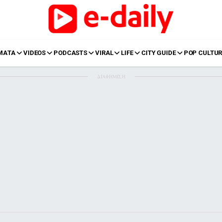
ΜΑΤΑ
VIDEOS
PODCASTS
VIRAL
LIFE
CITY GUIDE
POP CULTUR
ΔΙΑΦΗΜΙΣΗ
LIFE
Food
Body+Mind
α
Eurovision
Ταξίδια
Style
Summer
Σπίτι
Family
LOL
Σχέσεις
t
LGBTQI+