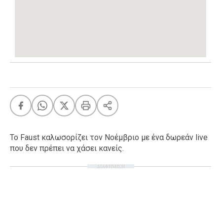
Ταξίδια
Style
Σπίτι
Family
Σχέσεις
AGENDA
Agenda
Επιλογές
Εισιτήρια
Το Faust καλωσορίζει τον Νοέμβριο με ένα δωρεάν live
που δεν πρέπει να χάσει κανείς.
ΔΙΑΦΗΜΙΣΗ