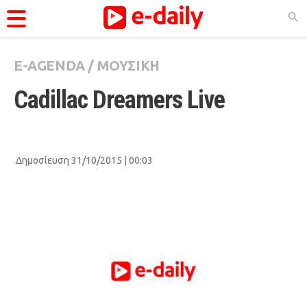
E-AGENDA
/
ΜΟΥΣΙΚΗ
ΚΑΤΗΓΟΡΊΕΣ
Cadillac Dreamers Live
Ειδήσεις
Θέματα
Videos
Δημοσίευση 31/10/2015 | 00:03
Podcasts
Viral
Life
City Guide
Pop Culture
Agenda