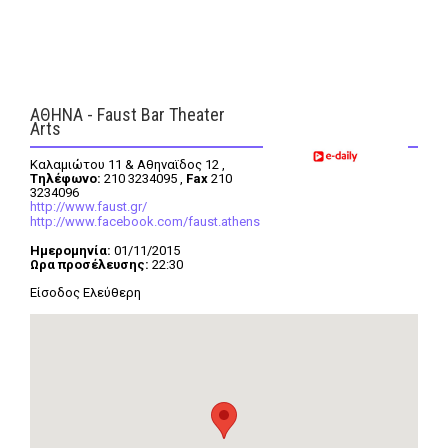
FEEDS
ΑΘΗΝΑ - Faust Bar Theater
Arts
Πάσχα
Eurovision
Καλαμιώτου 11 & Αθηναϊδος 12 ,
Tηλέφωνο:
210 3234095 ,
Fax
210
Retro
Summer
3234096
http://www.faust.gr/
OMG
LOL
http://www.facebook.com/faust.athens
Ημερομηνία:
01/11/2015
A-List
LGBTQI+
Ωρα προσέλευσης:
22:30
Είσοδος Ελεύθερη
Xmas
LIFE
Food
Body+Mind