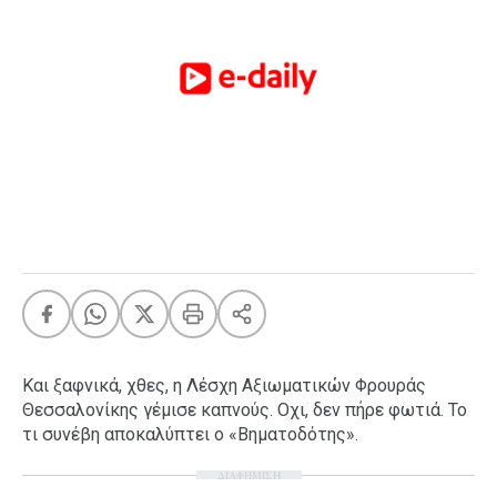
FEEDS
Πάσχα
Eurovision
Retro
Summer
OMG
LOL
A-List
LGBTQI+
Xmas
Και ξαφνικά, χθες, η Λέσχη Αξιωματικών Φρουράς
Θεσσαλονίκης γέμισε καπνούς. Οχι, δεν πήρε φωτιά. Το
τι συνέβη αποκαλύπτει ο «Βηματοδότης».
LIFE
ΔΙΑΦΗΜΙΣΗ
Food
Body+Mind