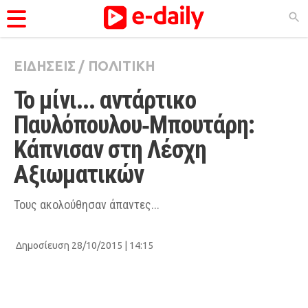
ΕΙΔΗΣΕΙΣ
/
ΠΟΛΙΤΙΚΗ
ΚΑΤΗΓΟΡΊΕΣ
Το μίνι... αντάρτικο 
Ειδήσεις
Παυλόπουλου‑Μπουτάρη: 
Θέματα
Κάπνισαν στη Λέσχη 
Videos
Αξιωματικών
Podcasts
Viral
Τους ακολούθησαν άπαντες...
Life
Δημοσίευση 28/10/2015 | 14:15
City Guide
Pop Culture
Agenda