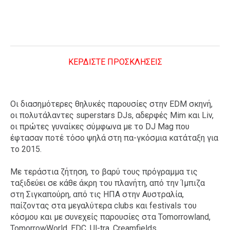
ΚΕΡΔΙΣΤΕ ΠΡΟΣΚΛΗΣΕΙΣ
Οι διασημότερες θηλυκές παρουσίες στην EDM σκηνή,
οι πολυτάλαντες superstars DJs, αδερφές Mim και Liv,
οι πρώτες γυναίκες σύμφωνα με το DJ Mag που
έφτασαν ποτέ τόσο ψηλά στη πα-γκόσμια κατάταξη για
το 2015.
Με τεράστια ζήτηση, το βαρύ τους πρόγραμμα τις
ταξιδεύει σε κάθε άκρη του πλανήτη, από την Ίμπιζα
στη Σιγκαπούρη, από τις ΗΠΑ στην Αυστραλία,
παίζοντας στα μεγαλύτερα clubs και festivals του
κόσμου και με συνεχείς παρουσίες στα Tomorrowland,
TomorrowWorld, EDC, Ul-tra, Creamfields.