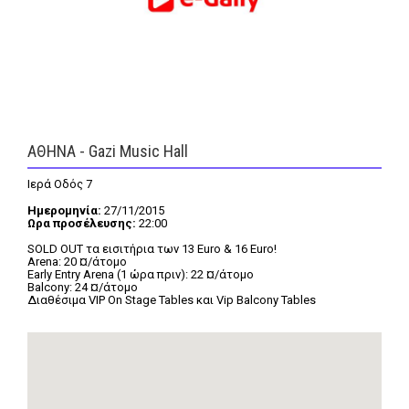
FEEDS
Πάσχα
Eurovision
ΑΘΗΝΑ - Gazi Music Hall
Retro
Summer
Ιερά Οδός 7
OMG
LOL
Ημερομηνία:
27/11/2015
Ωρα προσέλευσης:
22:00
A-List
LGBTQI+
SOLD OUT τα εισιτήρια των 13 Euro & 16 Euro!
Arena: 20 ¤/άτομο
Xmas
Early Entry Arena (1 ώρα πριν): 22 ¤/άτομο
Balcony: 24 ¤/άτομο
Διαθέσιμα VIP On Stage Tables και Vip Balcony Tables
LIFE
Food
Body+Mind