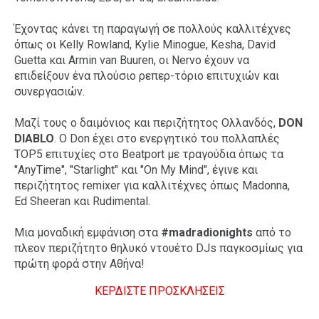
Έχοντας κάνει τη παραγωγή σε πολλούς καλλιτέχνες
όπως οι Kelly Rowland, Kylie Minogue, Kesha, David
Guetta και Armin van Buuren, οι Nervo έχουν να
επιδείξουν ένα πλούσιο ρεπερ-τόριο επιτυχιών και
συνεργασιών.
Μαζί τους ο δαιμόνιος και περιζήτητος Ολλανδός,
DON
DIABLO
. Ο Don έχει στο ενεργητικό του πολλαπλές
TOP5 επιτυχίες στο Beatport με τραγούδια όπως τα
"AnyTime", "Starlight" και "On My Mind", έγινε και
περιζήτητος remixer για καλλιτέχνες όπως Madonna,
Ed Sheeran και Rudimental.
Μια μοναδική εμφάνιση στα
#madradionights
από το
πλεον περιζήτητο θηλυκό ντουέτο DJs παγκοσμίως για
πρώτη φορά στην Αθήνα!
ΚΕΡΔΙΣΤΕ ΠΡΟΣΚΛΗΣΕΙΣ