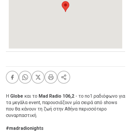
Ταξίδια
Style
Σπίτι
Family
Σχέσεις
AGENDA
Agenda
Επιλογές
Εισιτήρια
H
Globe
και το
Mad Radio 106,2
- το no1 ραδιόφωνο για
τα μεγάλα event, παρουσιάζουν μία σειρά από shows
που θα κάνουν τη ζωή στην Αθήνα περισσότερο
συναρπαστική.
#madradionights