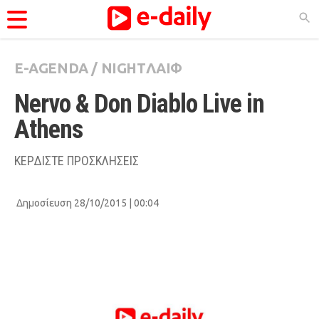
E-AGENDA
/
NIGHTΛΑΙΦ
ΚΑΤΗΓΟΡΊΕΣ
Nervo & Don Diablo Live in 
Ειδήσεις
Athens
Θέματα
Videos
ΚΕΡΔΙΣΤΕ ΠΡΟΣΚΛΗΣΕΙΣ
Podcasts
Δημοσίευση 28/10/2015 | 00:04
Viral
Life
City Guide
Pop Culture
Agenda